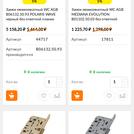
5%
5%
Замок межкомнатный WC AGB
Замок межкомнатный WC AGB
B06132.50.93 POLARIS WAVE
MEDIANA EVOLUTION
черный без ответной планки
B01102.50.03 без ответной
планки​ латунь
5 158,20
5 464,30
1 225,70
1 298,80
₽
₽
₽
₽
Артикул
44717
Артикул
17811
Артикул
B06132.50.93
производителя
В наличии
В наличии
Кол-во
Кол-во