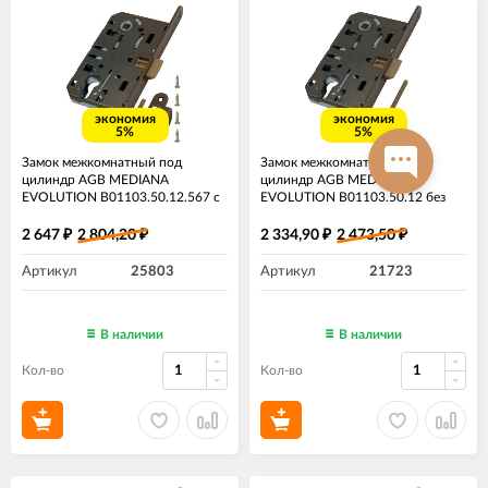
экономия
экономия
5%
5%
Замок межкомнатный под
Замок межкомнатный под
цилиндр AGB MEDIANA
цилиндр AGB MEDIANA
EVOLUTION B01103.50.12.567 с
EVOLUTION B01103.50.12​​ без
ответной планкой B01000.13
ответной планки античная
античная бронза
бронза
2 647
2 804,20
2 334,90
2 473,50
₽
₽
₽
₽
Артикул
25803
Артикул
21723
В наличии
В наличии
Кол-во
Кол-во