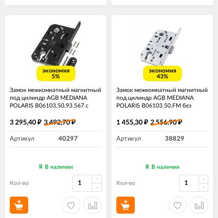
экономия
экономия
5%
43%
Замок межкомнатный магнитный
Замок межкомнатный магнитный
под цилиндр AGB MEDIANA
под цилиндр AGB MEDIANA
POLARIS B06103.50.93.567 с
POLARIS B06103.50.FM без
ответной планкой B02402.05 ​
ответной планки белый
черный
3 295,40
3 492,70
1 455,30
2 556,90
₽
₽
₽
₽
Артикул
40297
Артикул
38829
В наличии
В наличии
Кол-во
Кол-во