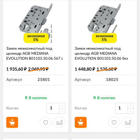
экономия
экономия
5%
5%
Замок межкомнатный под
Замок межкомнатный под
цилиндр AGB MEDIANA
цилиндр AGB MEDIANA
EVOLUTION B01103.50.06.567 с
EVOLUTION B01103.50.06​ без
ответной планкой B01000.13
ответной планки хром
хром
1 935,60
2 049,90
1 448,80
1 535,60
₽
₽
₽
₽
Артикул
25801
Артикул
18025
В наличии
В наличии
Кол-во
Кол-во