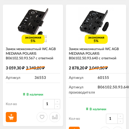
экономия
экономия
5%
5%
Замок межкомнатный WC AGB
Замок межкомнатный WC AGB
MEDIANA POLARIS
MEDIANA POLARIS
B06102.50.93.567 с ответной
B06102.50.93.640 с ответной
планкой ​Черный
планкой черный
3 059,30
3 240,20
2 878,20
3 049,30
₽
₽
₽
₽
Артикул
36553
Артикул
60155
Артикул
B06102.50.93.64
производителя
В наличии
Кол-во
В наличии
Кол-во