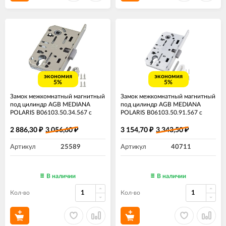
экономия
экономия
5%
5%
Замок межкомнатный магнитный
Замок межкомнатный магнитный
под цилиндр AGB MEDIANA
под цилиндр AGB MEDIANA
POLARIS B06103.50.34.567 с
POLARIS B06103.50.91.567 с
ответной планкой B02402.05
ответной планкой B02402.05
матовый хром
белый
2 886,30
3 056,60
3 154,70
3 343,50
₽
₽
₽
₽
Артикул
25589
Артикул
40711
В наличии
В наличии
Кол-во
Кол-во