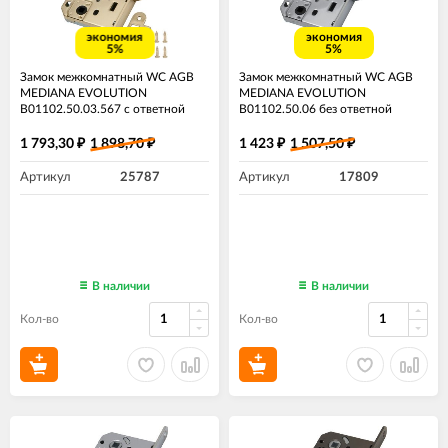
экономия
экономия
5%
5%
Замок межкомнатный WC AGB
Замок межкомнатный WC AGB
MEDIANA EVOLUTION
MEDIANA EVOLUTION
B01102.50.03.567 с ответной
B01102.50.06 без ответной
планкой B01000.13 латунь
планки хром
1 793,30
1 898,70
1 423
1 507,50
₽
₽
₽
₽
Артикул
25787
Артикул
17809
В наличии
В наличии
Кол-во
Кол-во