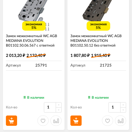
экономия
экономия
5%
5%
Замок межкомнатный WC AGB
Замок межкомнатный WC AGB
MEDIANA EVOLUTION
MEDIANA EVOLUTION
B01102.50.06.567 с ответной
B01102.50.12 без ответной
планкой B01000.13 хром
планки античная бронза
2 013,20
2 132,40
1 807,80
1 915,40
₽
₽
₽
₽
Артикул
25791
Артикул
21725
В наличии
В наличии
Кол-во
Кол-во