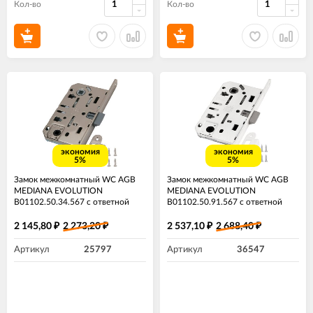
Кол-во
Кол-во
экономия
экономия
5%
5%
Замок межкомнатный WC AGB
Замок межкомнатный WC AGB
MEDIANA EVOLUTION
MEDIANA EVOLUTION
B01102.50.34.567 с ответной
B01102.50.91.567 с ответной
планкой B01000.13 матовый
планкой B01000.13 белый
хром
2 145,80
2 273,20
2 537,10
2 688,40
₽
₽
₽
₽
Артикул
25797
Артикул
36547