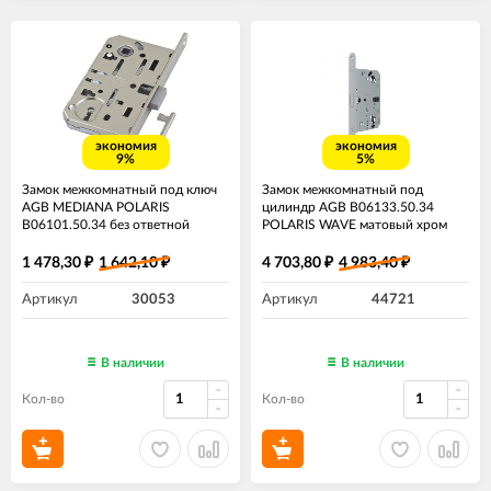
экономия
экономия
9%
5%
Замок межкомнатный под ключ
Замок межкомнатный под
AGB MEDIANA POLARIS
цилиндр AGB B06133.50.34
B06101.50.34 без ответной
POLARIS WAVE матовый хром
планки ​Матовый хром
без ответной планки
1 478,30
1 642,10
4 703,80
4 983,40
₽
₽
₽
₽
Артикул
30053
Артикул
44721
В наличии
В наличии
Кол-во
Кол-во