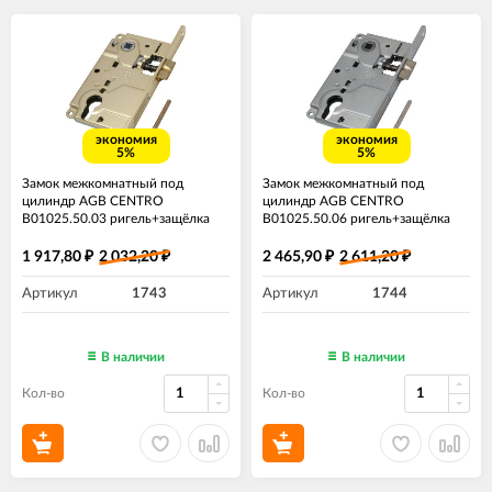
экономия
экономия
5%
5%
Замок межкомнатный под
Замок межкомнатный под
цилиндр AGB CENTRO
цилиндр AGB CENTRO
B01025.50.03 ригель+защёлка
B01025.50.06​ ригель+защёлка
латунь
никель
1 917,80
2 032,20
2 465,90
2 611,20
₽
₽
₽
₽
Артикул
1743
Артикул
1744
В наличии
В наличии
Кол-во
Кол-во