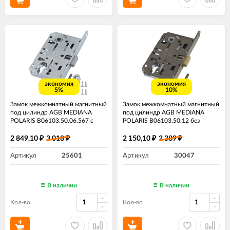
экономия
экономия
5%
10%
Замок межкомнатный магнитный
Замок межкомнатный магнитный
под цилиндр AGB MEDIANA
под цилиндр AGB MEDIANA
POLARIS B06103.50.06.567 с
POLARIS B06103.50.12 без
ответной планкой B02402.05
ответной планки античная
хром
бронза
2 849,10
3 018
2 150,10
2 389
₽
₽
₽
₽
Артикул
25601
Артикул
30047
В наличии
В наличии
Кол-во
Кол-во