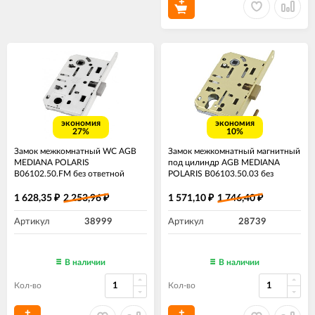
экономия
экономия
27%
10%
Замок межкомнатный WC AGB
Замок межкомнатный магнитный
MEDIANA POLARIS
под цилиндр AGB MEDIANA
B06102.50.FM без ответной
POLARIS B06103.50.03 без
планки ​белый
ответной планки латунь
1 628,35
2 253,96
1 571,10
1 746,40
₽
₽
₽
₽
Артикул
38999
Артикул
28739
В наличии
В наличии
Кол-во
Кол-во