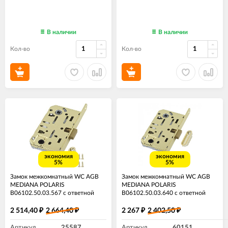
В наличии
В наличии
Кол-во
Кол-во
экономия
экономия
5%
5%
Замок межкомнатный WC AGB
Замок межкомнатный WC AGB
MEDIANA POLARIS
MEDIANA POLARIS
B06102.50.03.567 с ответной
B06102.50.03.640 с ответной
планкой ​Латунь
планки Латунь
2 514,40
2 664,40
2 267
2 402,50
₽
₽
₽
₽
Артикул
25587
Артикул
60151