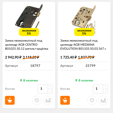
экономия
экономия
5%
5%
Замок межкомнатный под
Замок межкомнатный под
цилиндр AGB CENTRO
цилиндр AGB MEDIANA
B01025.50.12​ ригель+защёлка
EVOLUTION B01103.50.03.567 с
античная бронза
ответной планкой B01000.13
латунь
2 942,90
3 118,20
1 725,40
1 827,70
₽
₽
₽
₽
Артикул
18797
Артикул
25799
В наличии
В наличии
Кол-во
Кол-во