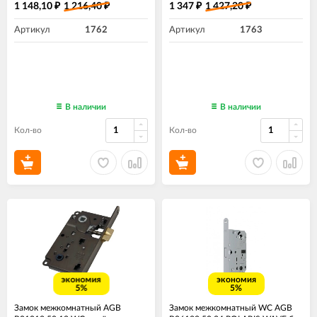
1 148,10
1 216,40
1 347
1 427,20
₽
₽
₽
₽
Артикул
1762
Артикул
1763
В наличии
В наличии
Кол-во
Кол-во
экономия
экономия
5%
5%
Замок межкомнатный AGB
Замок межкомнатный WC AGB