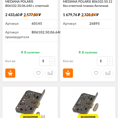
MEDIANA POLARIS
MEDIANA POLARIS B06102.50.12
B06102.50.06.640 с ответной
без ответной планки Античная
планкой хром
бронза
2 433,60
2 577,80
1 679,76
2 325,24
₽
₽
₽
₽
Артикул
60145
Артикул
26895
Артикул
B06102.50.06.640
производителя
В наличии
В наличии
Кол-во
Кол-во
экономия
экономия