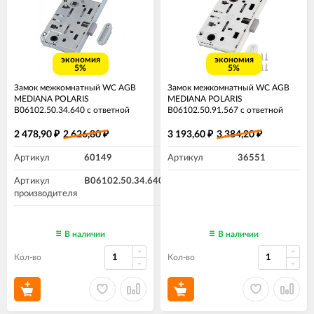
экономия
экономия
5%
5%
Замок межкомнатный WC AGB
Замок межкомнатный WC AGB
MEDIANA POLARIS
MEDIANA POLARIS
B06102.50.34.640 с ответной
B06102.50.91.567 с ответной
планкой матовый хром
планкой ​Белый
2 478,90
2 626,80
3 193,60
3 384,20
₽
₽
₽
₽
Артикул
60149
Артикул
36551
Артикул
B06102.50.34.640
производителя
В наличии
В наличии
Кол-во
Кол-во