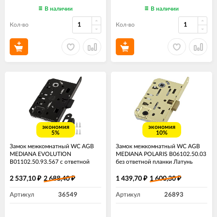
В наличии
В наличии
Кол-во
Кол-во
экономия
экономия
5%
10%
Замок межкомнатный WC AGB
Замок межкомнатный WC AGB
MEDIANA EVOLUTION
MEDIANA POLARIS B06102.50.03
B01102.50.93.567 с ответной
без ответной планки Латунь
планкой B01000.13 черный
2 537,10
2 688,40
1 439,70
1 600,30
₽
₽
₽
₽
Артикул
36549
Артикул
26893