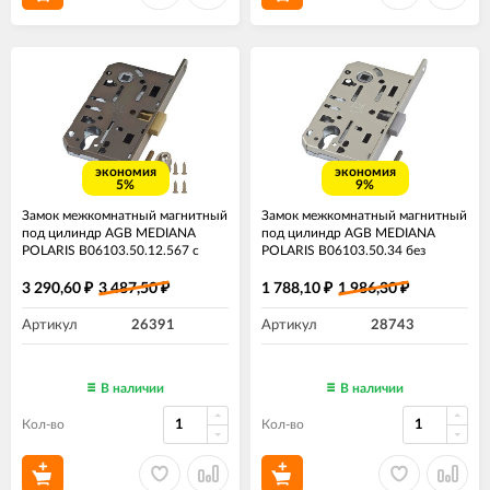
экономия
экономия
5%
9%
Замок межкомнатный магнитный
Замок межкомнатный магнитный
под цилиндр AGB MEDIANA
под цилиндр AGB MEDIANA
POLARIS B06103.50.12.567 с
POLARIS B06103.50.34 без
ответной планкой B02402.05
ответной планки матовый хром
античная бронза
3 290,60
3 487,50
1 788,10
1 986,30
₽
₽
₽
₽
Артикул
26391
Артикул
28743
В наличии
В наличии
Кол-во
Кол-во