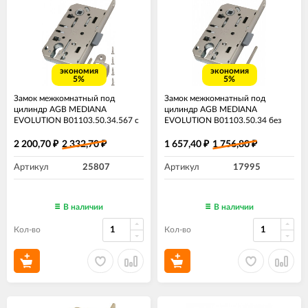
экономия
экономия
5%
5%
Замок межкомнатный под
Замок межкомнатный под
цилиндр AGB MEDIANA
цилиндр AGB MEDIANA
EVOLUTION B01103.50.34.567​ с
EVOLUTION B01103.50.34​​ без
ответной планкой B01000.13
ответной планки​ матовый хром
матовый хром
2 200,70
2 332,70
1 657,40
1 756,80
₽
₽
₽
₽
Артикул
25807
Артикул
17995
В наличии
В наличии
Кол-во
Кол-во