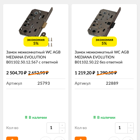
экономия
экономия
5%
5%
Замок межкомнатный WC AGB
Замок межкомнатный WC AGB
MEDIANA EVOLUTION
MEDIANA EVOLUTION
B01102.50.12.567 с ответной
B01102.50.22 без ответной
планкой B01000.13 античная
планки ​бронза
бронза
2 504,70
2 652,90
1 219,20
1 290,50
₽
₽
₽
₽
Артикул
25793
Артикул
22889
В наличии
В наличии
Кол-во
Кол-во