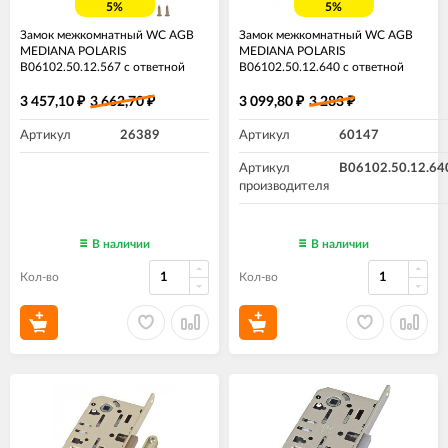
5%
5%
Замок межкомнатный WC AGB
Замок межкомнатный WC AGB
MEDIANA POLARIS
MEDIANA POLARIS
B06102.50.12.567 с ответной
B06102.50.12.640 с ответной
планкой ​Античная бронза
планкой античная бронза
3 457,10
3 662,70
3 099,80
3 283
₽
₽
₽
₽
Артикул
26389
Артикул
60147
Артикул
B06102.50.12.64
производителя
В наличии
В наличии
Кол-во
Кол-во