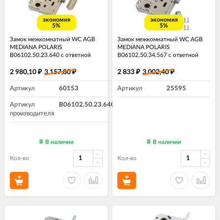
экономия
экономия
5%
5%
Замок межкомнатный WC AGB
Замок межкомнатный WC AGB
MEDIANA POLARIS
MEDIANA POLARIS
B06102.50.23.640 с ответной
B06102.50.34.567 с ответной
планкой матовая латунь
планкой ​Матовый хром
2 980,10
3 157,80
2 833
3 002,40
₽
₽
₽
₽
Артикул
60153
Артикул
25595
Артикул
B06102.50.23.640
производителя
В наличии
В наличии
Кол-во
Кол-во