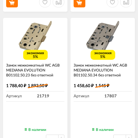
экономия
экономия
5%
5%
Замок межкомнатный WC AGB
Замок межкомнатный WC AGB
MEDIANA EVOLUTION
MEDIANA EVOLUTION
B01102.50.23 без ответной
B01102.50.34 без ответной
планки ​матовое золото
планки ​матовый хром
1 788,40
1 893,50
1 458,60
1 545
₽
₽
₽
₽
Артикул
21719
Артикул
17807
В наличии
В наличии