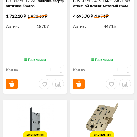
B01013.50.12 WC защёлка вверху
B06132.50.34 POLARIS WAVE без
античная бронза
ответной планки матовый хром
1 722,10
1 823,60
4 695,70
4 974
₽
₽
₽
₽
Артикул
18707
Артикул
44715
В наличии
В наличии
Кол-во
Кол-во
экономия
экономия