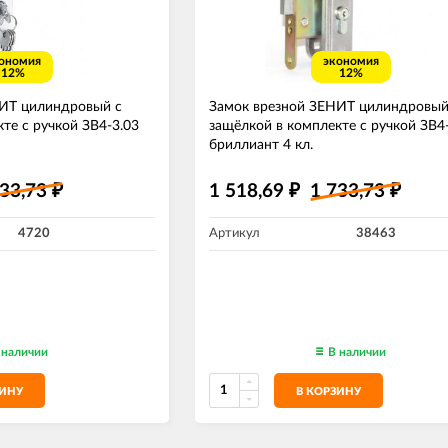
ономия
экономия
12%
12%
НИТ цилиндровый с
Замок врезной ЗЕНИТ цилиндровый
те с ручкой ЗВ4-3.03
защёлкой в комплекте с ручкой ЗВ4
бриллиант 4 кл.
733,73
1 518,69
1 733,73
₽
₽
₽
4720
Артикул
38463
 наличии
В наличии
ЗИНУ
В КОРЗИНУ