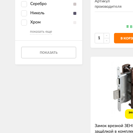
Артикул
Серебро
производителя
Никель
Хром
В
показать еще
В КОР
ПОКАЗАТЬ
эк
Замок врезной ЗЕ
защёлкой в комплек