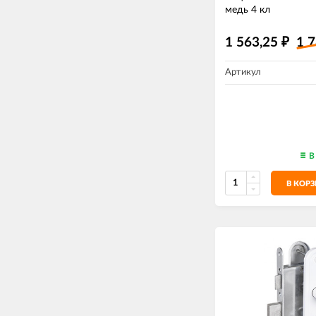
медь 4 кл
1 563,25
1 
₽
Артикул
В
В КОР