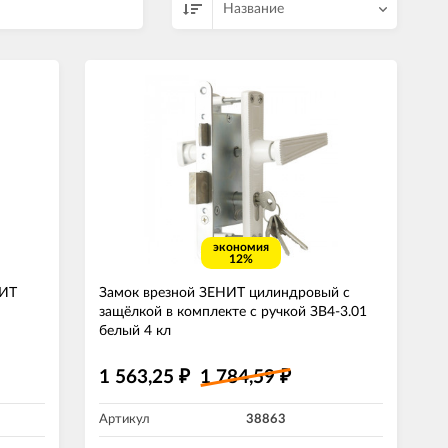
Название
экономия
12%
НИТ
Замок врезной ЗЕНИТ цилиндровый с
защёлкой в комплекте с ручкой ЗВ4-3.01
белый 4 кл
1 563,25
1 784,59
₽
₽
Артикул
38863