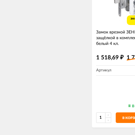
эк
Замок врезной ЗЕ
защёлкой в комплек
белый 4 кл.
1 518,69
1 
₽
Артикул
В
В КОР