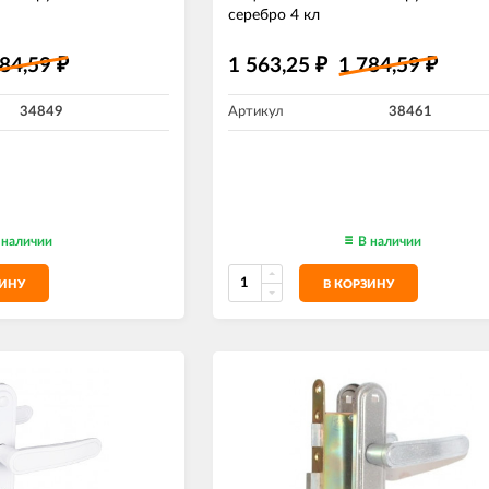
серебро 4 кл
784,59
1 563,25
1 784,59
₽
₽
₽
34849
Артикул
38461
 наличии
В наличии
ЗИНУ
В КОРЗИНУ