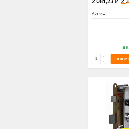
2 081,23
2 
₽
Артикул
В
В КОР