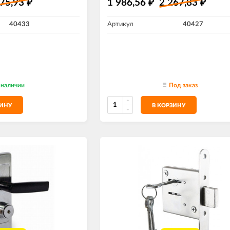
375,93
1 986,56
2 267,83
₽
₽
₽
40433
Артикул
40427
 наличии
Под заказ
ЗИНУ
В КОРЗИНУ