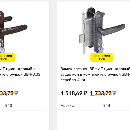
ономия
экономия
12%
12%
НИТ цилиндровый с
Замок врезной ЗЕНИТ цилиндровый
те с ручкой ЗВ4-3.03
защёлкой в комплекте с ручкой ЗВ4
серебро 4 кл.
733,73
1 518,69
1 733,73
₽
₽
₽
843
Артикул
844