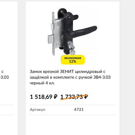
экономия
12%
 с
Замок врезной ЗЕНИТ цилиндровый с
-3.03
защёлкой в комплекте с ручкой ЗВ4-3.03
черный 4 кл.
1 518,69
1 733,73
₽
₽
Артикул
4721