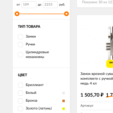
Показано 30 из 12
от
до
руб.
ТИП ТОВАРА
Замки
Ручки
Цилиндровые
механизмы
эк
Замок врезной сув
ЦВЕТ
комплекте с ручко
медь 4 кл
Бриллиант
Белый
1 505,70
1 
₽
Бронза
Артикул
Золото (латунь)