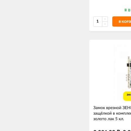
В
В КОР
эк
Замок врезной ЗЕ
защёлкой в комплек
золото лак 5 кл.