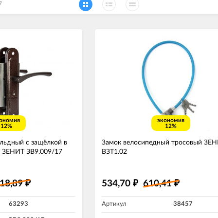
7
ономия
экономия
12%
12%
альдный с защёлкой в
Замок велосипедный тросовый ЗЕ
й ЗЕНИТ ЗВ9.009/17
ВЗТ1.02
718,89
534,70
610,41
₽
₽
₽
63293
Артикул
38457