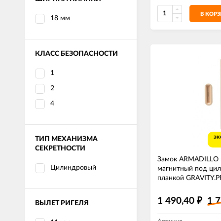
В КОР
18 мм
КЛАСС БЕЗОПАСНОСТИ
1
2
4
эк
ТИП МЕХАНИЗМА
СЕКРЕТНОСТИ
Замок ARMADILLO
Цилиндровый
магнитный под цил
планкой GRAVITY.P
флорентийское зол
1 490,40
1 
₽
ВЫЛЕТ РИГЕЛЯ