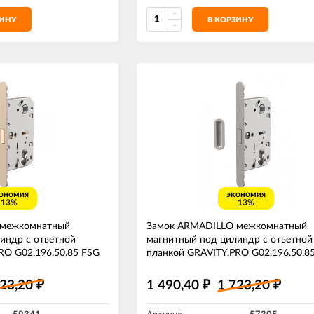
ЗИНУ
В КОРЗИНУ
ономия
экономия
13%
13%
 межкомнатный
Замок ARMADILLO межкомнатный
индр с ответной
магнитный под цилиндр с ответной
RO G02.196.50.85 FSG
планкой GRAVITY.PRO G02.196.50.8
ото
MWSC итальянский тисненый
723,20
1 490,40
1 723,20
₽
₽
₽