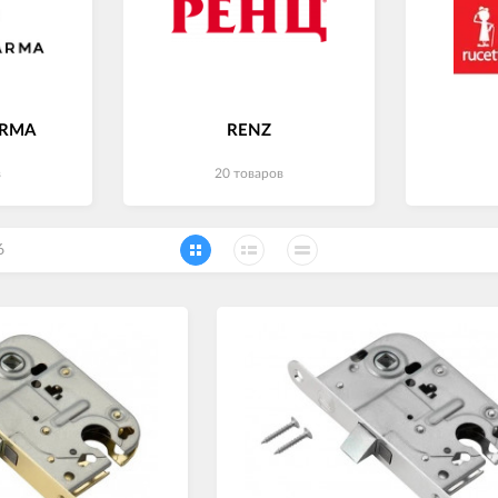
ARMA
RENZ
в
20 товаров
6