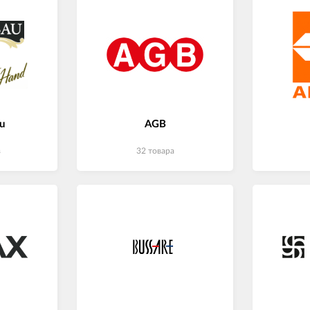
u
AGB
в
32 товара