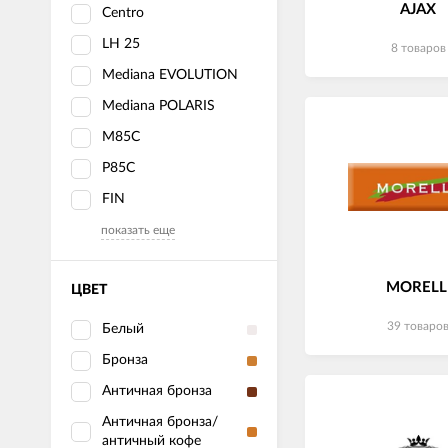
AJAX
Centro
LH 25
8 товаров
Mediana EVOLUTION
Mediana POLARIS
M85C
P85C
FIN
показать еще
MORELL
ЦВЕТ
39 товаро
Белый
Бронза
Античная бронза
Античная бронза/
античный кофе