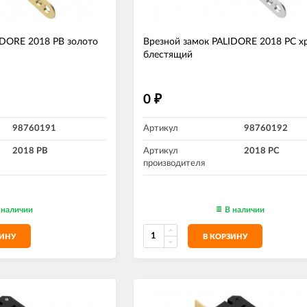
IDORE 2018 PB золото
Врезной замок PALIDORE 2018 PC х
блестящий
0
₽
98760191
Артикул
98760192
2018 PB
Артикул
2018 PC
производителя
 наличии
В наличии
ЗИНУ
В КОРЗИНУ