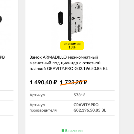
экономия
13%
 РВ
Замок ARMADILLO межкомнатный
магнитный под цилиндр с ответной
планкой GRAVITY.PRO G02.196.50.85 BL
черный
1 490,40
1 723,20
₽
₽
Артикул
57313
Артикул
GRAVITY.PRO
производителя
G02.196.50.85 BL
В наличии