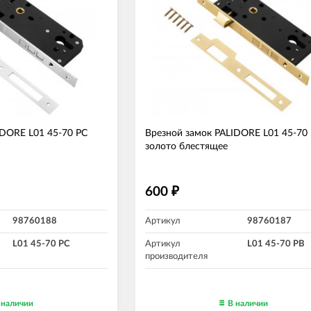
IDORE L01 45-70 PC
Врезной замок PALIDORE L01 45-70
золото блестящее
600
₽
98760188
Артикул
98760187
L01 45-70 PC
Артикул
L01 45-70 РВ
производителя
 наличии
В наличии