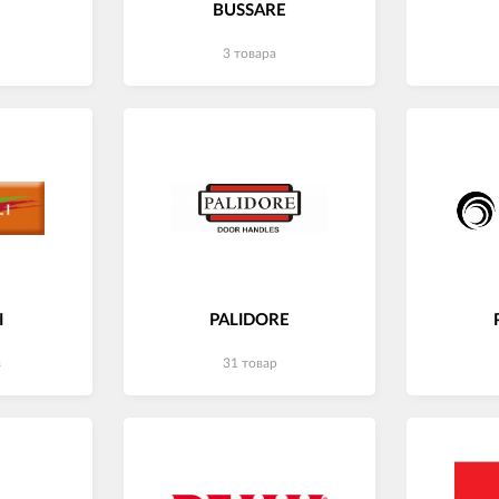
BUSSARE
3 товара
I
PALIDORE
в
31 товар