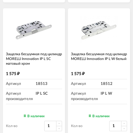
Защелка бесшумная под цилиндр
Защелка бесшумная под цилиндр
MORELLI Innovation IP L SC
MORELLI Innovation IP L W белый
матовый хром
1 575
1 575
₽
₽
Артикул
18513
Артикул
18512
Артикул
IP L SC
Артикул
IP L W
производителя
производителя
В наличии
В наличии
Кол-во
Кол-во