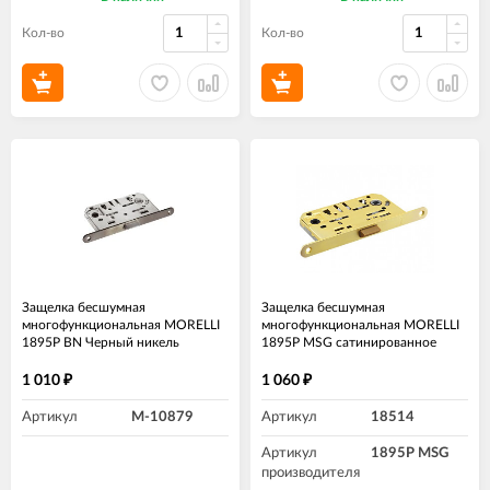
Кол-во
Кол-во
Защелка бесшумная
Защелка бесшумная
многофункциональная MORELLI
многофункциональная MORELLI
1895P BN Черный никель
1895P MSG сатинированное
золото
1 010
1 060
₽
₽
Артикул
M-10879
Артикул
18514
Артикул
1895P MSG
производителя