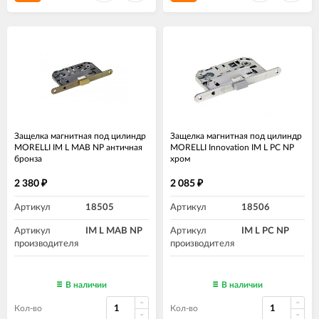
Защелка магнитная под цилиндр
Защелка магнитная под цилиндр
MORELLI IM L MAB NP античная
MORELLI Innovation IM L PC NP
бронза
хром
2 380
2 085
₽
₽
Артикул
18505
Артикул
18506
Артикул
IM L MAB NP
Артикул
IM L PC NP
производителя
производителя
В наличии
В наличии
Кол-во
Кол-во