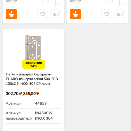
Кол-во
Кол-во
экономия
14%
Петля накладная без врезки
FUARO из нержавейки 500-2BB
100x2,5 INOX 304 CP хром
302,70
355,30
₽
₽
Артикул
44859
Артикул
IN4500W
производителя
INOX 304