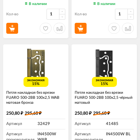
В наличии
В наличии
Кол-во
Кол-во
экономия
экономия
15%
15%
Петля накладная без врезки
Петля накладная без врезки
FUARO 500-2BB 100x2,5 WAB
FUARO 500-2BB 100x2,5 чёрный
матовая бронза
матовый
250,80
295,60
250,80
295,60
₽
₽
₽
₽
Артикул
32429
Артикул
41485
Артикул
IN4500W
Артикул
IN4500W BL
производителя
WAB
производителя