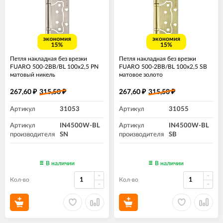
экономия
экономия
15%
15%
Петля накладная без врезки
Петля накладная без врезки
FUARO 500-2BB/BL 100x2,5 PN
FUARO 500-2BB/BL 100x2,5 SB
матовый никель
матовое золото
267,60
315,50
267,60
315,50
₽
₽
₽
₽
Артикул
31053
Артикул
31055
Артикул
IN4500W-BL
Артикул
IN4500W-BL
производителя
SN
производителя
SB
В наличии
В наличии
Кол-во
Кол-во