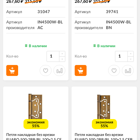
267,60
315,50
267,60
315,50
₽
₽
₽
₽
Артикул
31047
Артикул
39741
Артикул
IN4500W-BL
Артикул
IN4500W-BL
производителя
AC
производителя
BN
В наличии
В наличии
Кол-во
Кол-во
экономия
экономия
55%
55%
Петля накладная без врезки
Петля накладная без врезки
FUARO 500-2BB/BL 100x2,5 CF
FUARO 500-2BB/BL 100x2,5 CFB