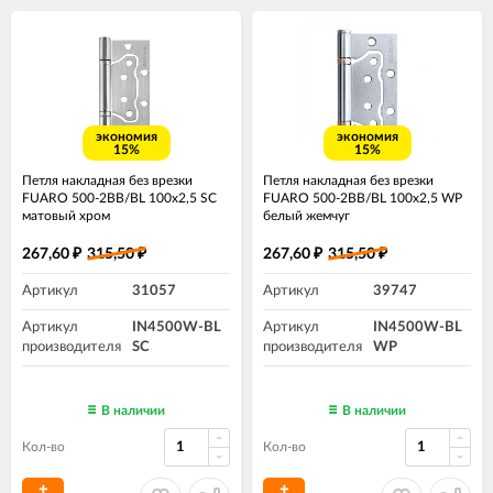
экономия
экономия
15%
15%
Петля накладная без врезки
Петля накладная без врезки
FUARO 500-2BB/BL 100x2,5 SC
FUARO 500-2BB/BL 100x2,5 WP
матовый хром
белый жемчуг
267,60
315,50
267,60
315,50
₽
₽
₽
₽
Артикул
31057
Артикул
39747
Артикул
IN4500W-BL
Артикул
IN4500W-BL
производителя
SC
производителя
WP
В наличии
В наличии
Кол-во
Кол-во