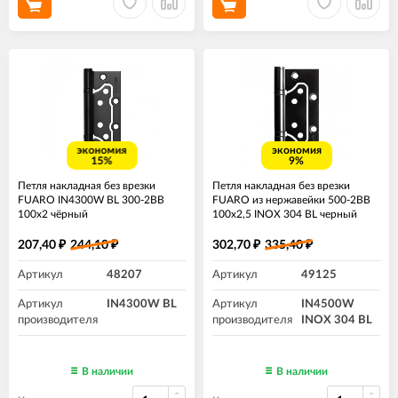
экономия
экономия
15%
9%
Петля накладная без врезки
Петля накладная без врезки
FUARO IN4300W BL 300-2BB
FUARO из нержавейки 500-2BB
100x2 чёрный
100x2,5 INOX 304 BL черный
207,40
244,10
302,70
335,40
₽
₽
₽
₽
Артикул
48207
Артикул
49125
Артикул
IN4300W BL
Артикул
IN4500W
производителя
производителя
INOX 304 BL
В наличии
В наличии