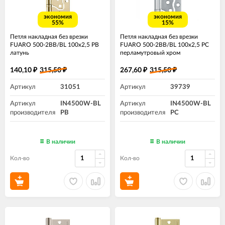
экономия
экономия
55%
15%
Петля накладная без врезки
Петля накладная без врезки
FUARO 500-2BB/BL 100x2,5 PB
FUARO 500-2BB/BL 100x2,5 PC
латунь
перламутровый хром
140,10
315,50
267,60
315,50
₽
₽
₽
₽
Артикул
31051
Артикул
39739
Артикул
IN4500W-BL
Артикул
IN4500W-BL
производителя
PB
производителя
PC
В наличии
В наличии
Кол-во
Кол-во