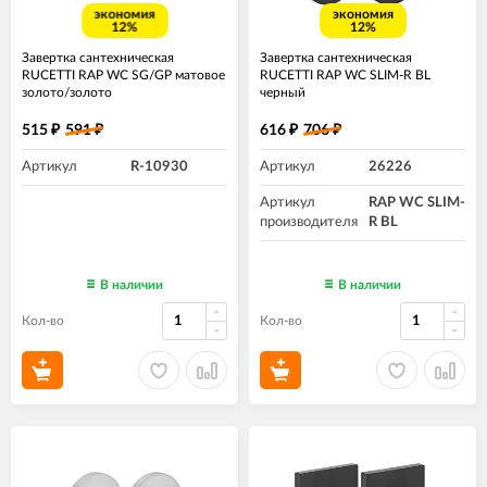
экономия
экономия
12%
12%
Завертка сантехническая
Завертка сантехническая
RUCETTI RAP WC SG/GP матовое
RUCETTI RAP WC SLIM-R BL
золото/золото
черный
515
591
616
706
₽
₽
₽
₽
Артикул
R-10930
Артикул
26226
Артикул
RAP WC SLIM-
производителя
R BL
В наличии
В наличии
Кол-во
Кол-во