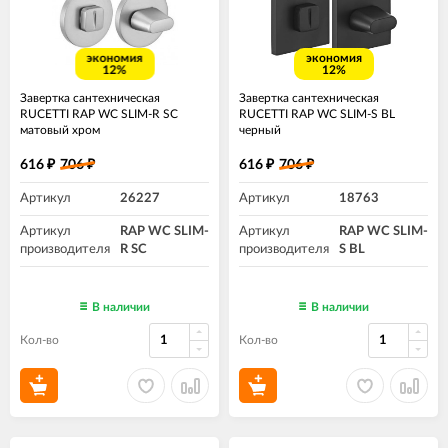
экономия
экономия
12%
12%
Завертка сантехническая
Завертка сантехническая
RUCETTI RAP WC SLIM-R SC
RUCETTI RAP WC SLIM-S BL
матовый хром
черный
616
706
616
706
₽
₽
₽
₽
Артикул
26227
Артикул
18763
Артикул
RAP WC SLIM-
Артикул
RAP WC SLIM-
производителя
R SC
производителя
S BL
В наличии
В наличии
Кол-во
Кол-во