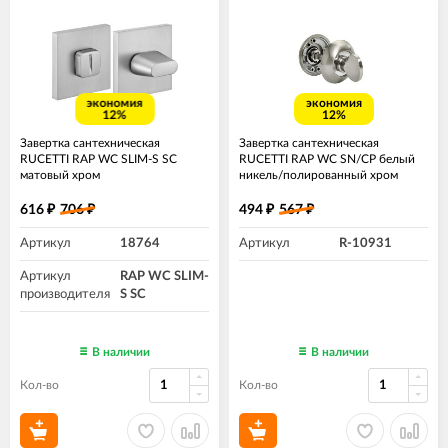
экономия
экономия
12%
12%
Завертка сантехническая
Завертка сантехническая
RUCETTI RAP WC SLIM-S SC
RUCETTI RAP WC SN/CP белый
матовый хром
никель/полированный хром
616
706
494
567
₽
₽
₽
₽
Артикул
18764
Артикул
R-10931
Артикул
RAP WC SLIM-
производителя
S SC
В наличии
В наличии
Кол-во
Кол-во