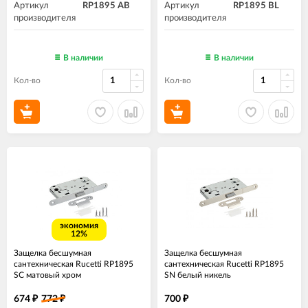
Артикул
RP1895 AB
Артикул
RP1895 BL
производителя
производителя
В наличии
В наличии
Кол-во
Кол-во
экономия
12%
Защелка бесшумная
Защелка бесшумная
сантехническая Rucetti RP1895
сантехническая Rucetti RP1895
SC матовый хром
SN белый никель
674
772
700
₽
₽
₽