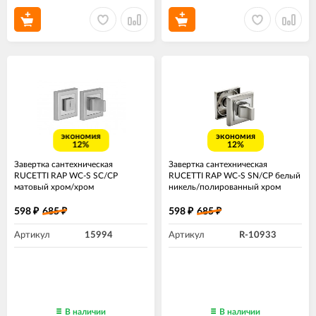
экономия
экономия
12%
12%
Завертка сантехническая
Завертка сантехническая
RUCETTI RAP WC-S SC/CP
RUCETTI RAP WC-S SN/CP белый
матовый хром/хром
никель/полированный хром
598
685
598
685
₽
₽
₽
₽
Артикул
15994
Артикул
R-10933
В наличии
В наличии