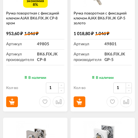
экономия
8%
Ручка поворотная с фиксацией
Ручка поворотная с фиксацией
ключом AJAX BK6.FIX.JK CP-8
ключом AJAX BK6.FIX.JK GP-5
хром
золото
953,60
1 046
1 018,80
1 046
₽
₽
₽
₽
Артикул
49805
Артикул
49801
Артикул
BK6.FIX.JK
Артикул
BK6.FIX.JK
производителя
CP-8
производителя
GP-5
В наличии
В наличии
Кол-во
Кол-во