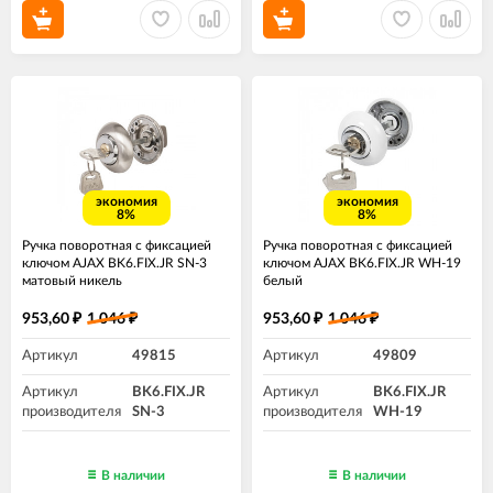
экономия
экономия
8%
8%
Ручка поворотная с фиксацией
Ручка поворотная с фиксацией
ключом AJAX BK6.FIX.JR SN-3
ключом AJAX BK6.FIX.JR WH-19
матовый никель
белый
953,60
1 046
953,60
1 046
₽
₽
₽
₽
Артикул
49815
Артикул
49809
Артикул
BK6.FIX.JR
Артикул
BK6.FIX.JR
производителя
SN-3
производителя
WH-19
В наличии
В наличии