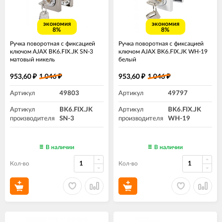
экономия
экономия
8%
8%
Ручка поворотная с фиксацией
Ручка поворотная с фиксацией
ключом AJAX BK6.FIX.JK SN-3
ключом AJAX BK6.FIX.JK WH-19
матовый никель
белый
953,60
1 046
953,60
1 046
₽
₽
₽
₽
Артикул
49803
Артикул
49797
Артикул
BK6.FIX.JK
Артикул
BK6.FIX.JK
производителя
SN-3
производителя
WH-19
В наличии
В наличии
Кол-во
Кол-во