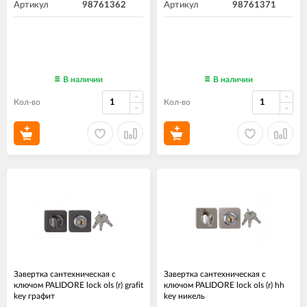
Артикул
98761362
Артикул
98761371
В наличии
В наличии
Кол-во
Кол-во
Завертка сантехническая с
Завертка сантехническая с
ключом PALIDORE lock ols (r) grafit
ключом PALIDORE lock ols (r) hh
key графит
key никель