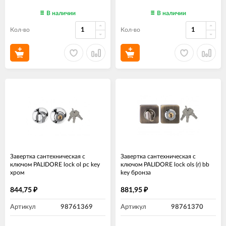
В наличии
В наличии
Кол-во
Кол-во
Завертка сантехническая с
Завертка сантехническая с
ключом PALIDORE lock ol pc key
ключом PALIDORE lock ols (r) bb
хром
key бронза
844,75
881,95
₽
₽
Артикул
98761369
Артикул
98761370