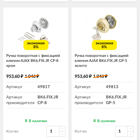
экономия
экономия
8%
8%
Ручка поворотная с фиксацией
Ручка поворотная с фиксацией
ключом AJAX BK6.FIX.JR CP-8
ключом AJAX BK6.FIX.JR GP-5
хром
золото
953,60
1 046
953,60
1 046
₽
₽
₽
₽
Артикул
49817
Артикул
49813
Артикул
BK6.FIX.JR
Артикул
BK6.FIX.JR
производителя
CP-8
производителя
GP-5
В наличии
В наличии
Кол-во
Кол-во