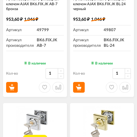
ключом AJAX BK6.FIX.JK AB-7
ключом AJAX BK6.FIX.JK BL-24
бронза
черный
953,60
1 046
953,60
1 046
₽
₽
₽
₽
Артикул
49799
Артикул
49807
Артикул
BK6.FIX.JK
Артикул
BK6.FIX.JK
производителя
AB-7
производителя
BL-24
В наличии
В наличии
Кол-во
Кол-во