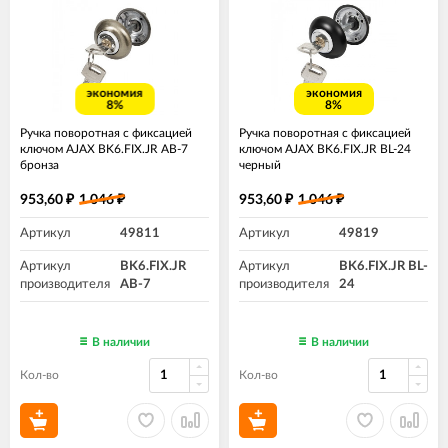
экономия
экономия
8%
8%
Ручка поворотная с фиксацией
Ручка поворотная с фиксацией
ключом AJAX BK6.FIX.JR AB-7
ключом AJAX BK6.FIX.JR BL-24
бронза
черный
953,60
1 046
953,60
1 046
₽
₽
₽
₽
Артикул
49811
Артикул
49819
Артикул
BK6.FIX.JR
Артикул
BK6.FIX.JR BL-
производителя
AB-7
производителя
24
В наличии
В наличии
Кол-во
Кол-во