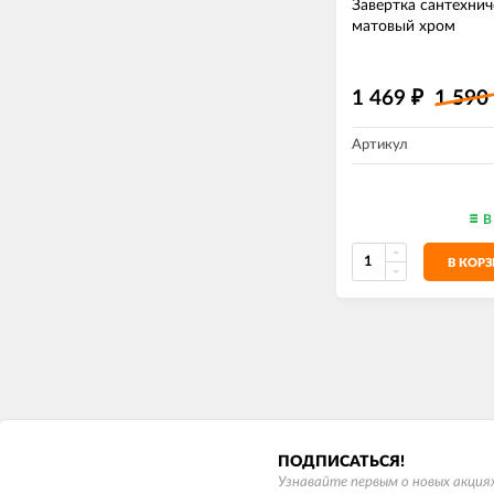
Завертка сантехнич
матовый хром
1 469
1 590
₽
Артикул
В
В КОР
ПОДПИСАТЬСЯ!
Узнавайте первым о новых акциях