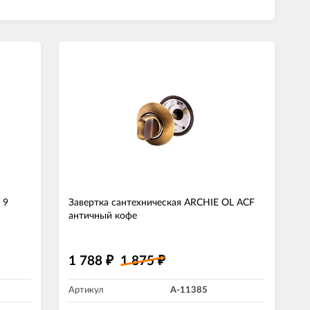
 9
Завертка сантехническая ARCHIE OL ACF
античный кофе
1 788
1 875
₽
₽
Артикул
A-11385