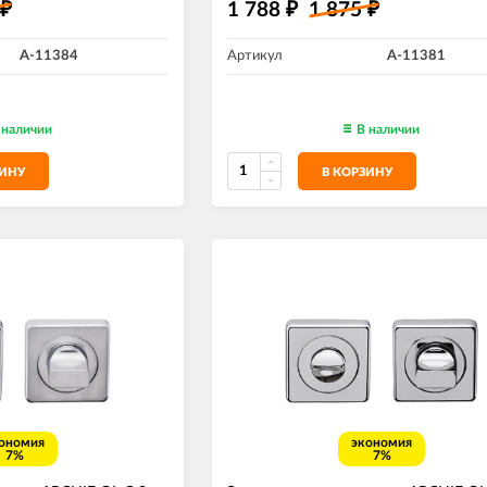
1 788
1 875
₽
₽
₽
A-11384
Артикул
A-11381
 наличии
В наличии
ЗИНУ
В КОРЗИНУ
ономия
экономия
7%
7%