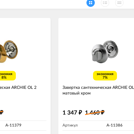
ономия
экономия
8%
7%
ческая ARCHIE OL 2
Завертка сантехническая ARCHIE OL
матовый хром
1 347
1 460
₽
₽
₽
A-11379
Артикул
A-11386