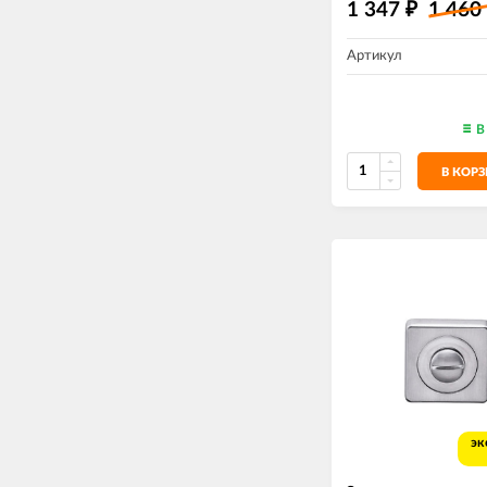
1 347
1 460
₽
Артикул
В
В КОР
эк