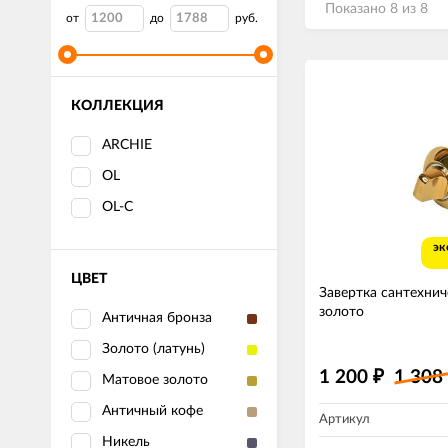
Показано 8 из 8
от
до
руб.
КОЛЛЕКЦИЯ
ARCHIE
OL
OL-C
эк
ЦВЕТ
Завертка сантехни
золото
Античная бронза
Золото (латунь)
1 200
1 308
₽
Матовое золото
Античный кофе
Артикул
Никель