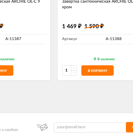
еская ARCHIE OL-C 9
Завертка сантехническая ARCHIE OL
хром
1 469
1 590
₽
₽
₽
A-11387
Артикул
A-11388
 наличии
В наличии
ЗИНУ
В КОРЗИНУ
 и скидках