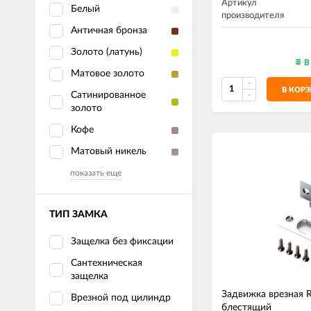
Артикул
Белый
производителя
Античная бронза
Золото (латунь)
В
Матовое золото
В КОР
Сатинированное
золото
Кофе
Матовый никель
показать еще
ТИП ЗАМКА
Защелка без фиксации
Сантехническая
защелка
Задвижка врезная 
Врезной под цилиндр
блестящий