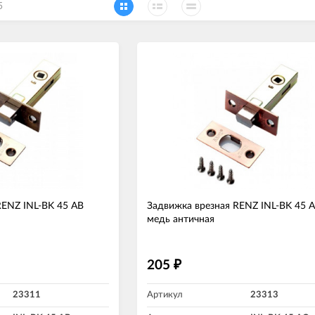
5
RENZ INL-BK 45 AB
Задвижка врезная RENZ INL-BK 45 
медь античная
205
₽
23311
Артикул
23313