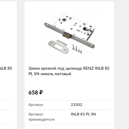
NLB 85
Замок врезной под цилиндр RENZ INLB 85
PL SN никель матовый
658
₽
Артикул
23302
Артикул
INLB 85 PL SN
производителя