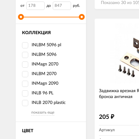
Показано 30 из 10
от
до
руб.
КОЛЛЕКЦИЯ
INLBM 5096 pl
INLBM 5096
INMagn 2070
INLBM 2070
INMagn 2090
Задвижка врезная 
INLB 96 PL
бронза античная
INLB 2070 plastic
показать еще
205
₽
Артикул
ЦВЕТ