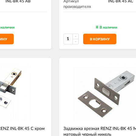
INL-BK 45 AB
Артикул
INL-BK 45 AС
производителя
 наличии
В наличии
ЗИНУ
В КОРЗИНУ
RENZ INL-BK 45 C хром
Задвижка врезная RENZ INL-BK 45
матовый черный никель