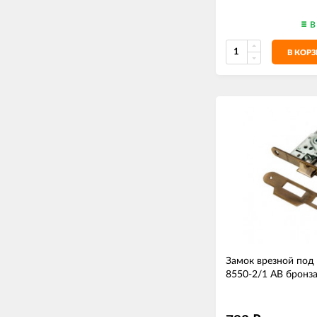
В
В КОР
Замок врезной под
8550-2/1 AB бронза