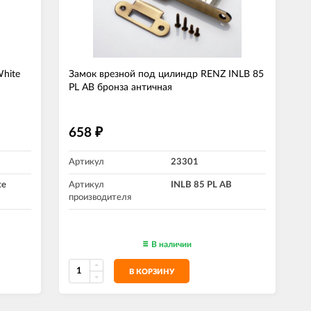
White
Замок врезной под цилиндр RENZ INLB 85
PL AB бронза античная
658
₽
Артикул
23301
te
Артикул
INLB 85 PL AB
производителя
В наличии
В КОРЗИНУ