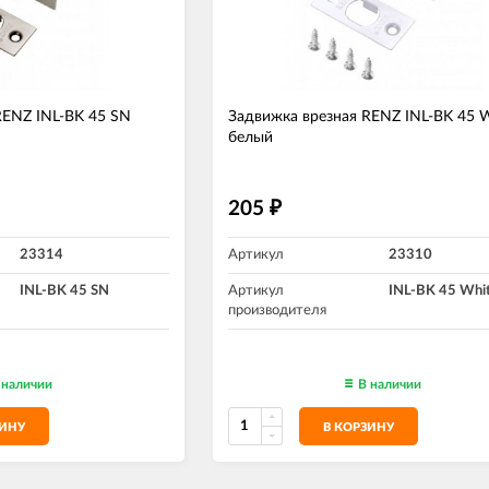
RENZ INL-BK 45 SN
Задвижка врезная RENZ INL-BK 45 
белый
205
₽
23314
Артикул
23310
INL-BK 45 SN
Артикул
INL-BK 45 Whi
производителя
 наличии
В наличии
ЗИНУ
В КОРЗИНУ