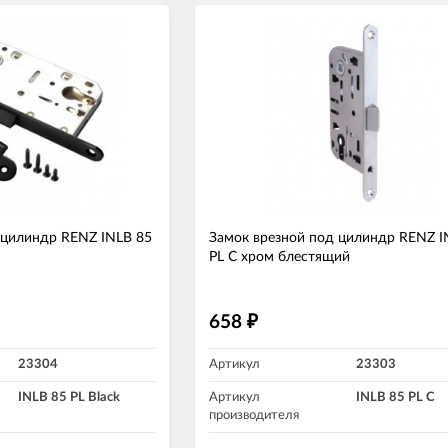
 цилиндр RENZ INLB 85
Замок врезной под цилиндр RENZ I
PL C хром блестящий
658
₽
23304
Артикул
23303
INLB 85 PL Black
Артикул
INLB 85 PL C
производителя