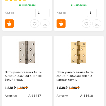
В наличии
В наличии
Кол-во
Кол-во
Петля универсальная Archie
Петля универсальная Archie
A010-C 100X70X3-4BB-1HH
A010-C 100X70X3-4BB-1U
белый никель
матовая латунь
1 638
1 680
1 638
1 680
₽
₽
₽
₽
Артикул
A-11417
Артикул
A-11418