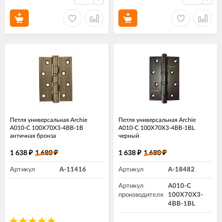
Петля универсальная Archie
Петля универсальная Archie
A010-C 100X70X3-4BB-1B
A010-C 100X70X3-4BB-1BL
античная бронза
черный
1 638
1 680
1 638
1 680
₽
₽
₽
₽
Артикул
A-11416
Артикул
A-18482
Артикул
A010-C
производителя
100X70X3-
4BB-1BL