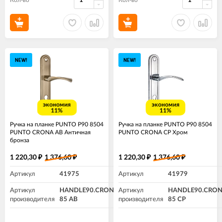
Кол-во
Кол-во
NEW!
NEW!
экономия
экономия
11%
11%
Ручка на планке PUNTO P90 8504
Ручка на планке PUNTO P90 8504
PUNTO CRONA AB Античная
PUNTO CRONA CP Хром
бронза
1 220,30
1 376,60
1 220,30
1 376,60
₽
₽
₽
₽
Артикул
41975
Артикул
41979
Артикул
HANDLE90.CRONA.04-
Артикул
HANDLE90.CRON
производителя
85 AB
производителя
85 CP