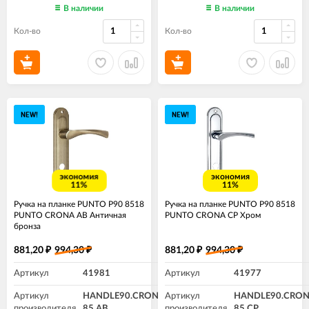
В наличии
В наличии
Кол-во
Кол-во
NEW!
NEW!
экономия
экономия
11%
11%
Ручка на планке PUNTO P90 8518
Ручка на планке PUNTO P90 8518
PUNTO CRONA AB Античная
PUNTO CRONA CP Хром
бронза
881,20
994,30
881,20
994,30
₽
₽
₽
₽
Артикул
41981
Артикул
41977
Артикул
HANDLE90.CRONA.18-
Артикул
HANDLE90.CRON
производителя
85 AB
производителя
85 СP