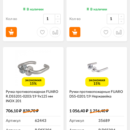
В наличии
В наличии
Кол-во
Кол-во
экономия
экономия
15%
15%
Ручка противопожарная FUARO
Ручки противопожарные FUARO
R.DSS201-0203/19 9х125 мм
DSS-0201/19 Нержавейка
INOX 201
706,10
839,70
1 056,40
1 256,40
₽
₽
₽
₽
Артикул
62443
Артикул
35689