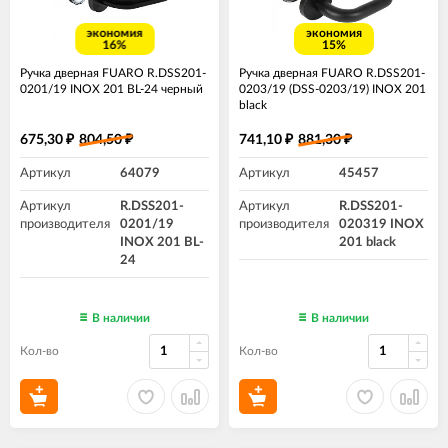
экономия
экономия
16%
15%
Ручка дверная FUARO R.DSS201-
Ручка дверная FUARO R.DSS201-
0201/19 INOX 201 BL-24 черный
0203/19 (DSS-0203/19) INOX 201
black
675,30
804,50
741,10
881,30
₽
₽
₽
₽
Артикул
64079
Артикул
45457
Артикул
R.DSS201-
Артикул
R.DSS201-
производителя
0201/19
производителя
020319 INOX
INOX 201 BL-
201 black
24
В наличии
В наличии
Кол-во
Кол-во