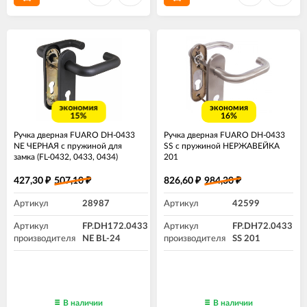
экономия
экономия
15%
16%
Ручка дверная FUARO DH-0433
Ручка дверная FUARO DH-0433
NE ЧЕРНАЯ с пружиной для
SS с пружиной НЕРЖАВЕЙКА
замка (FL-0432, 0433, 0434)
201
НЕЙЛОН
427,30
507,10
826,60
984,30
₽
₽
₽
₽
Артикул
28987
Артикул
42599
Артикул
FP.DH172.0433
Артикул
FP.DH72.0433
производителя
NE BL-24
производителя
SS 201
В наличии
В наличии