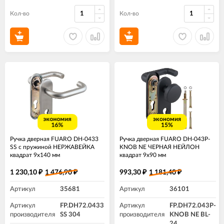
Кол-во
Кол-во
экономия
экономия
16%
15%
Ручка дверная FUARO DH-0433
Ручка дверная FUARO DH-043P-
SS с пружиной НЕРЖАВЕЙКА
KNOB NE ЧЕРНАЯ НЕЙЛОН
квадрат 9x140 мм
квадрат 9x90 мм
1 230,10
1 476,90
993,30
1 181,40
₽
₽
₽
₽
Артикул
35681
Артикул
36101
Артикул
FP.DH72.0433
Артикул
FP.DH72.043P-
производителя
SS 304
производителя
KNOB NE BL-
24