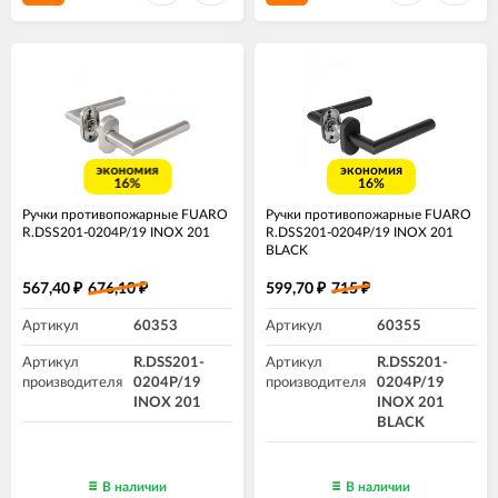
экономия
экономия
16%
16%
Ручки противопожарные FUARO
Ручки противопожарные FUARO
R.DSS201-0204P/19 INOX 201
R.DSS201-0204P/19 INOX 201
BLACK
567,40
676,10
599,70
715
₽
₽
₽
₽
Артикул
60353
Артикул
60355
Артикул
R.DSS201-
Артикул
R.DSS201-
производителя
0204P/19
производителя
0204P/19
INOX 201
INOX 201
BLACK
В наличии
В наличии