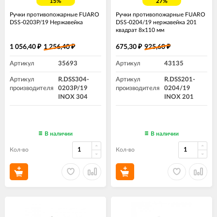
15%
27%
Ручки противопожарные FUARO
Ручки противопожарные FUARO
DSS-0203P/19 Нержавейка
DSS-0204/19 нержавейка 201
квадрат 8x110 мм
1 056,40
1 256,40
675,30
925,60
₽
₽
₽
₽
Артикул
35693
Артикул
43135
Артикул
R.DSS304-
Артикул
R.DSS201-
производителя
0203P/19
производителя
0204/19
INOX 304
INOX 201
В наличии
В наличии
Кол-во
Кол-во