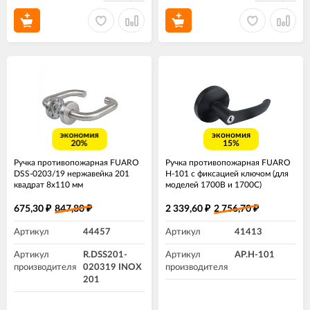
экономия
экономия
20%
15%
Ручка противопожарная FUARO
Ручка противопожарная FUARO
DSS-0203/19 нержавейка 201
H-101 с фиксацией ключом (для
квадрат 8x110 мм
моделей 1700В и 1700С)
675,30
847,80
2 339,60
2 756,70
₽
₽
₽
₽
Артикул
44457
Артикул
41413
Артикул
R.DSS201-
Артикул
AP.H-101
производителя
020319 INOX
производителя
201