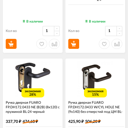
В наличии
В наличии
Кол-во
Кол-во
экономия
экономия
28%
15%
Ручка дверная FUARO
Ручка дверная FUARO
FP.DH172.0433 NE (B2B) (8x120) с
FP.DH172.0433 W/CYL HOLE NE
пружиной BL-24 черный
(9x140) без отверстий под ЦМ BL-
24 черный
337,70
474,60
425,90
506,20
₽
₽
₽
₽