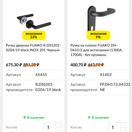
экономия
экономия
23%
9%
Ручка дверная FUARO R.DSS201-
Ручка на планке FUARO DH-
0204/19 black INOX 201 Черный
0433/2 для антипаники (1300А,
1700A) - без пружины
675,30
881,30
400,70
442,90
₽
₽
₽
₽
Артикул
45455
Артикул
41403
Артикул
R.DSS201-
Артикул
FP.DH172.04332
производителя
0204/19 black
производителя
NE
В наличии
В наличии
Кол-во
Кол-во