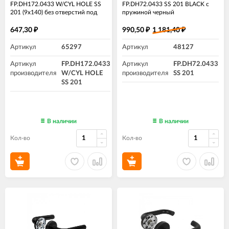
FP.DH172.0433 W/CYL HOLE SS
FP.DH72.0433 SS 201 BLACK с
201 (9x140) без отверстий под
пружиной черный
ЦМ
647,30
990,50
1 181,40
₽
₽
₽
Артикул
65297
Артикул
48127
Артикул
FP.DH172.0433
Артикул
FP.DH72.0433
производителя
W/CYL HOLE
производителя
SS 201
SS 201
В наличии
В наличии
Кол-во
Кол-во