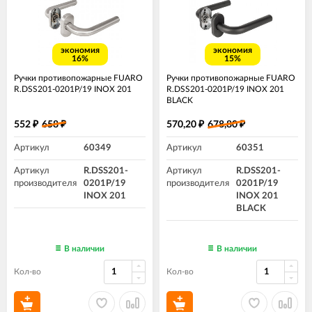
экономия
экономия
16%
15%
Ручки противопожарные FUARO
Ручки противопожарные FUARO
R.DSS201-0201P/19 INOX 201
R.DSS201-0201P/19 INOX 201
BLACK
552
658
570,20
678,80
₽
₽
₽
₽
Артикул
60349
Артикул
60351
Артикул
R.DSS201-
Артикул
R.DSS201-
производителя
0201P/19
производителя
0201P/19
INOX 201
INOX 201
BLACK
В наличии
В наличии
Кол-во
Кол-во