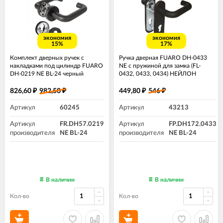
экономия
экономия
15%
17%
Комплект дверных ручек с
Ручка дверная FUARO DH-0433
накладками под цилиндр FUARO
NE с пружиной для замка (FL-
DH-0219 NE BL-24 черный
0432, 0433, 0434) НЕЙЛОН
Черная квадрат 9*130
826,60
982,50
449,80
546
₽
₽
₽
₽
Артикул
60245
Артикул
43213
Артикул
FR.DH57.0219
Артикул
FP.DH172.0433
производителя
NE BL-24
производителя
NE BL-24
В наличии
В наличии
Кол-во
Кол-во