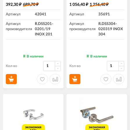
392,30
689,70
1 056,40
1 256,40
₽
₽
₽
₽
Артикул
42041
Артикул
35691
Артикул
R.DSS201-
Артикул
R.DSS304-
производителя
0201/19
производителя
020319 INOX
INOX 201
304
В наличии
В наличии
Кол-во
Кол-во
экономия
экономия