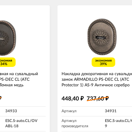
ономия
экономия
34%
39%
вная на сувальдный
Накладка декоративная на сувальд
PS-DEC CL (ATC
замок ARMADILLO PS-DEC CL (ATC
 Темная медь
Protector 1) AS-9 Античное серебро
448,40
737,60
₽
₽
₽
34933
Артикул
34931
ESC.S-auto.CL/OV
Артикул
ESC.S-auto.CL
ABL-18
производителя
9