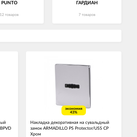
PUNTO
ГАРДИАН
12 товаров
7 товаров
экономия
43%
ный
Накладка декоративная на сувальдный
 BPVD
замок ARMADILLO PS Protector/USS CP
Хром