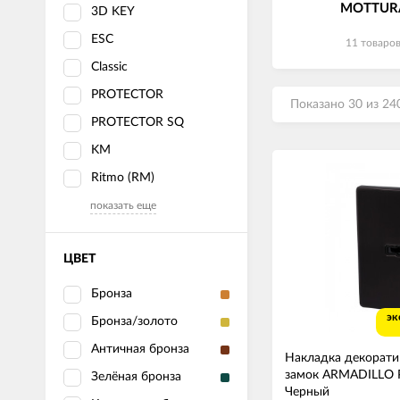
MOTTUR
3D KEY
ESC
11 товаро
Classic
PROTECTOR
Показано 30 из 24
PROTECTOR SQ
KM
Ritmo (RM)
показать еще
ЦВЕТ
Бронза
эк
Бронза/золото
Античная бронза
Накладка декорати
замок ARMADILLO P
Зелёная бронза
Черный