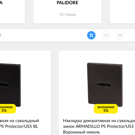
A
PALIDORE
в
32 товара
0
ономия
экономия
5%
5%
вная на сувальдный
Накладка декоративная на сувальд
S Protector/USS BL
замок ARMADILLO PS Protector/USS
Вороненый никель