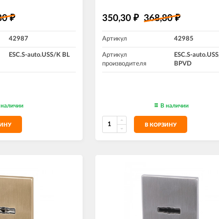
80
350,30
368,80
₽
₽
₽
42987
Артикул
42985
ESC.S-auto.USS/K BL
Артикул
ESC.S-auto.US
производителя
BPVD
 наличии
В наличии
ЗИНУ
В КОРЗИНУ