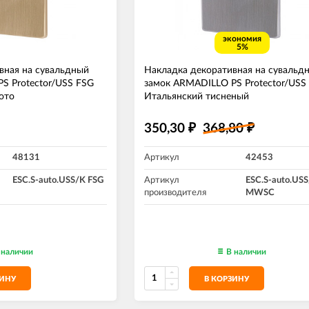
экономия
5%
вная на сувальдный
Накладка декоративная на сувальд
S Protector/USS FSG
замок ARMADILLO PS Protector/US
ото
Итальянский тисненый
350,30
368,80
₽
₽
48131
Артикул
42453
ESC.S-auto.USS/K FSG
Артикул
ESC.S-auto.US
производителя
MWSC
 наличии
В наличии
ЗИНУ
В КОРЗИНУ