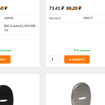
60
73,41
88,20
₽
₽
₽
34935
Артикул
39677
ESC.S-auto.CL/OV OB-
13
 наличии
В наличии
ЗИНУ
В КОРЗИНУ