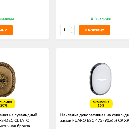
 наличии
В наличии
ЗИНУ
В КОРЗИНУ
ономия
экономия
20%
16%
вная на сувальдный
Накладка декоративная на сувальд
PS-DEC CL (ATC
замок FUARO ESC 475 (90х65) СP 
 Античная бронза