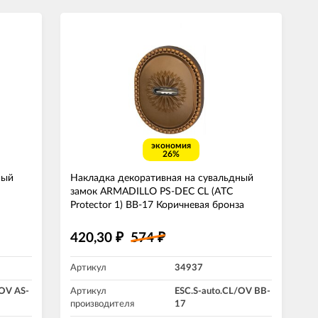
экономия
26%
ный
Накладка декоративная на сувальдный
замок ARMADILLO PS-DEC CL (ATC
Protector 1) BB-17 Коричневая бронза
420,30
574
₽
₽
Артикул
34937
/OV AS-
Артикул
ESC.S-auto.CL/OV BB-
производителя
17