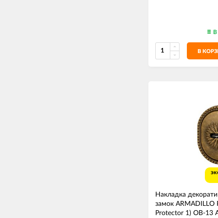
В
В КОР
эк
Накладка декорати
замок ARMADILLO 
Protector 1) OB-13