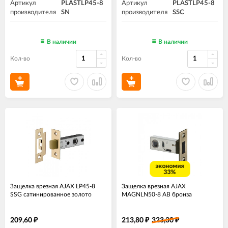
Артикул
PLASTLP45-8
Артикул
PLASTLP45-8
производителя
SN
производителя
SSC
В наличии
В наличии
Кол-во
Кол-во
экономия
33%
Защелка врезная AJAX LP45-8
Защелка врезная AJAX
SSG сатинированное золото
MAGNLN50-8 AB бронза
209,60
213,80
323,30
₽
₽
₽