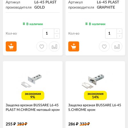
Артикул
L6-45 PLAST
Артикул
L6-45 PLAST
производителя
GOLD
производителя
GRAPHITE
В наличии
В наличии
Кол-во
Кол-во
экономия
экономия
9%
14%
Защелка врезная BUSSARE L6-45
Защелка врезная BUSSARE L6-45
PLAST M.CHROME матовый хром
S.CHROME хром
255
283
286
333
₽
₽
₽
₽