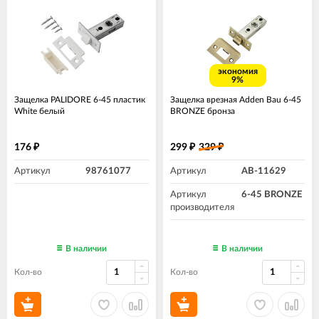
экономия
9%
Защелка PALIDORE 6-45 пластик
Защелка врезная Adden Bau 6-45
White белый
BRONZE бронза
176
299
329
₽
₽
₽
Артикул
98761077
Артикул
AB-11629
Артикул
6-45 BRONZE
производителя
В наличии
В наличии
Кол-во
Кол-во