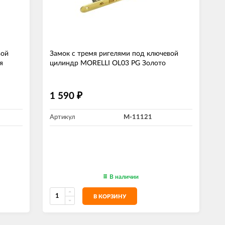
вой
Замок с тремя ригелями под ключевой
я
цилиндр MORELLI OL03 PG Золото
1 590
₽
Артикул
M-11121
В наличии
В КОРЗИНУ