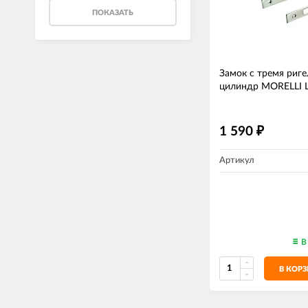
ПОКАЗАТЬ
Замок с тремя риг
цилиндр MORELLI L
1 590
₽
Артикул
В
В КОР