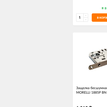
В
В КОР
Защелка бесшумна
MORELLI 1885P BN