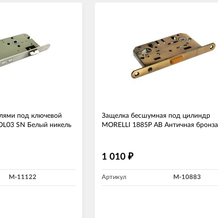
елями под ключевой
Защелка бесшумная под цилиндр
OL03 SN Белый никель
MORELLI 1885P AB Античная бронза
1 010
₽
M-11122
Артикул
M-10883