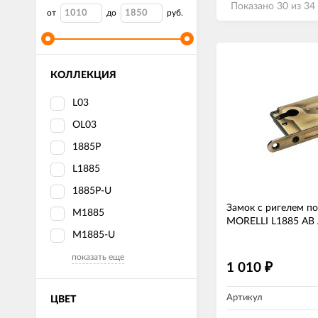
Показано 30 из 34
от
до
руб.
КОЛЛЕКЦИЯ
L03
OL03
1885P
L1885
1885P-U
Замок с ригелем п
M1885
MORELLI L1885 AB 
M1885-U
показать еще
1 010
₽
Артикул
ЦВЕТ