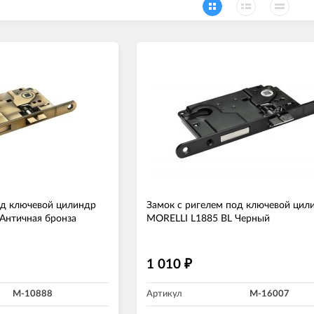
од ключевой цилиндр
Замок с ригелем под ключевой цил
Античная бронза
MORELLI L1885 BL Черный
1 010
₽
M-10888
Артикул
M-16007