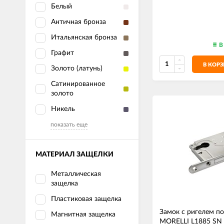
Белый
Античная бронза
Итальянская бронза
В
Графит
В КОР
Золото (латунь)
Сатинированное
золото
Никель
показать еще
МАТЕРИАЛ ЗАЩЕЛКИ
Металлическая
защелка
Пластиковая защелка
Замок с ригелем п
Магнитная защелка
MORELLI L1885 SN 