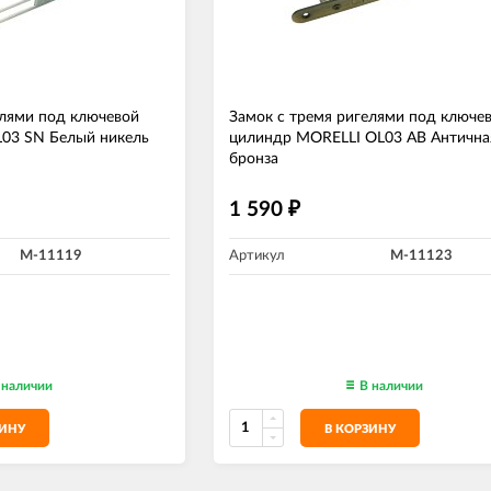
елями под ключевой
Замок с тремя ригелями под ключе
03 SN Белый никель
цилиндр MORELLI OL03 AB Антична
бронза
1 590
₽
M-11119
Артикул
M-11123
 наличии
В наличии
ЗИНУ
В КОРЗИНУ