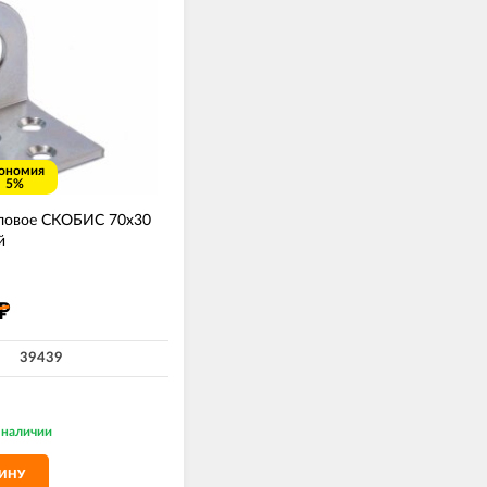
ономия
5%
ловое СКОБИС 70х30
й
₽
39439
 наличии
ЗИНУ