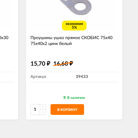
экономия
5%
0х30
Проушины ушко прямое СКОБИС 75х40
75х40х2 цинк белый
15,70
16,68
₽
₽
Артикул
39433
В наличии
В КОРЗИНУ