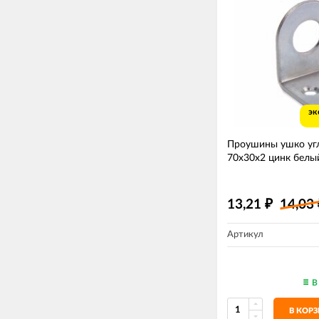
эк
Проушины ушко уг
70х30х2 цинк белы
13,21
14,03
₽
Артикул
В
В КОР