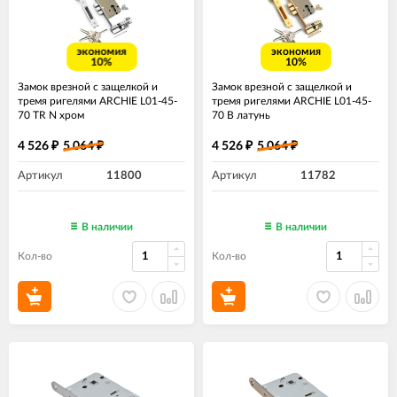
экономия
экономия
10%
10%
Замок врезной с защелкой и
Замок врезной с защелкой и
тремя ригелями ARCHIE L01-45-
тремя ригелями ARCHIE L01-45-
70 TR N хром
70 В латунь
4 526
5 064
4 526
5 064
₽
₽
₽
₽
Артикул
11800
Артикул
11782
В наличии
В наличии
Кол-во
Кол-во