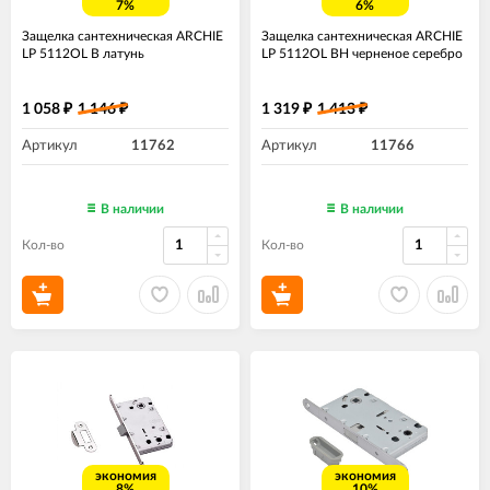
7%
6%
Защелка сантехническая ARCHIE
Защелка сантехническая ARCHIE
LP 5112OL B латунь
LP 5112OL BH черненое серебро
1 058
1 146
1 319
1 413
₽
₽
₽
₽
Артикул
11762
Артикул
11766
В наличии
В наличии
Кол-во
Кол-во
экономия
экономия
8%
10%