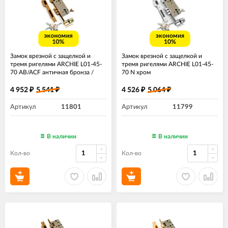
экономия
экономия
10%
10%
Замок врезной с защелкой и
Замок врезной с защелкой и
тремя ригелями ARCHIE L01-45-
тремя ригелями ARCHIE L01-45-
70 AB/ACF античная бронза /
70 N хром
античный кофе
4 952
5 541
4 526
5 064
₽
₽
₽
₽
Артикул
11801
Артикул
11799
В наличии
В наличии
Кол-во
Кол-во