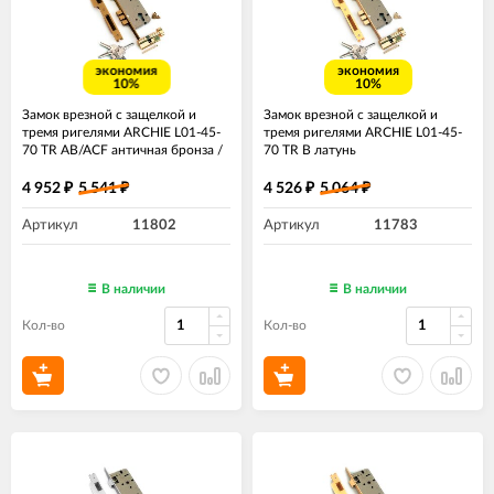
экономия
экономия
10%
10%
Замок врезной с защелкой и
Замок врезной с защелкой и
тремя ригелями ARCHIE L01-45-
тремя ригелями ARCHIE L01-45-
70 TR AB/ACF античная бронза /
70 TR B латунь
античный кофе
4 952
5 541
4 526
5 064
₽
₽
₽
₽
Артикул
11802
Артикул
11783
В наличии
В наличии
Кол-во
Кол-во