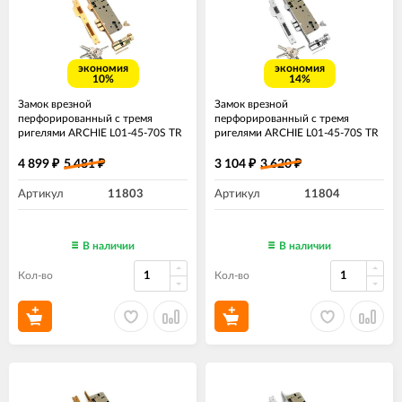
экономия
экономия
10%
14%
Замок врезной
Замок врезной
перфорированный с тремя
перфорированный с тремя
ригелями ARCHIE L01-45-70S TR
ригелями ARCHIE L01-45-70S TR
B латунь
N хром
4 899
5 481
3 104
3 620
₽
₽
₽
₽
Артикул
11803
Артикул
11804
В наличии
В наличии
Кол-во
Кол-во