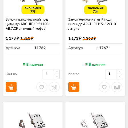
экономия
экономия
7%
7%
Замок межкомнатный под
Замок межкомнатный под
цилиндр ARCHIE LP 5112CL
цилиндр ARCHIE LP 5112CL B
AB/ACF античный кофе /
латунь
античная бронза
1 173
1 263
1 173
1 263
₽
₽
₽
₽
Артикул
11769
Артикул
11767
В наличии
В наличии
Кол-во
Кол-во