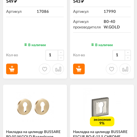
549
543
₽
₽
Артикул
17086
Артикул
17990
Артикул
B0-40
производителя
W.GOLD
В наличии
В наличии
Кол-во
Кол-во
экономия
9%
Накладка на цилиндр BUSSARE
Накладка на цилиндр BUSSARE
B0-50 W.GOLD Валлийское
ESCUR BO-E-15 S.CHROME