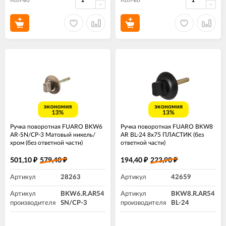
Кол-во
Кол-во
экономия
экономия
13%
13%
Ручка поворотная FUARO BKW6
Ручка поворотная FUARO BKW8
AR-SN/CP-3 Матовый никель/
AR BL-24 8х75 ПЛАСТИК (без
хром (без ответной части)
ответной части)
501,10
579,40
194,40
223,90
₽
₽
₽
₽
Артикул
28263
Артикул
42659
Артикул
BKW6.R.AR54
Артикул
BKW8.R.AR54
производителя
SN/CP-3
производителя
BL-24