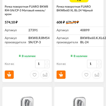
9%
Ручка поворотная FUARO BKW8
Ручка поворотная FUARO
RM-SN/CP-3 Матовый никель/
BKW8x60 XL BL-24 Чёрный
хром
574,10
608
671,70
₽
₽
₽
Артикул
27391
Артикул
40899
Артикул
BKW8.R.RM54
Артикул
BKW8x60.K.XL6
производителя
SN/CP-3
производителя
BL-24
В наличии
В наличии
Кол-во
Кол-во