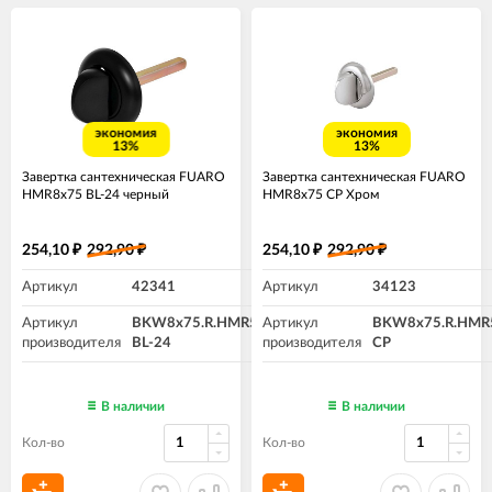
экономия
экономия
13%
13%
Завертка сантехническая FUARO
Завертка сантехническая FUARO
HMR8x75 BL-24 черный
HMR8x75 CP Хром
254,10
292,90
254,10
292,90
₽
₽
₽
₽
Артикул
42341
Артикул
34123
Артикул
BKW8x75.R.HMR54
Артикул
BKW8x75.R.HMR
производителя
BL-24
производителя
CP
В наличии
В наличии
Кол-во
Кол-во