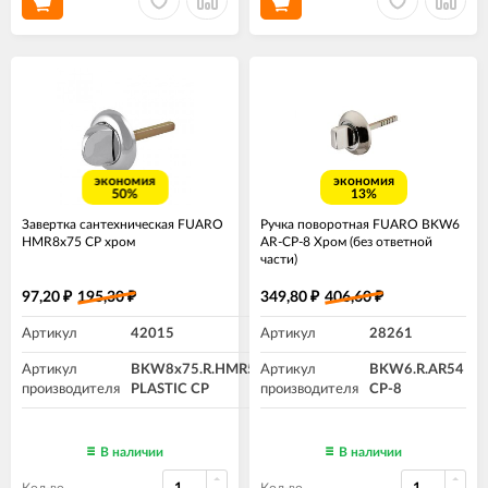
экономия
экономия
50%
13%
Завертка сантехническая FUARO
Ручка поворотная FUARO BKW6
HMR8x75 CP хром
AR-CP-8 Хром (без ответной
части)
97,20
195,30
349,80
406,60
₽
₽
₽
₽
Артикул
42015
Артикул
28261
Артикул
BKW8x75.R.HMR54
Артикул
BKW6.R.AR54
производителя
PLASTIC CP
производителя
CP-8
В наличии
В наличии