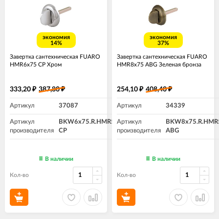
экономия
экономия
14%
37%
Завертка сантехническая FUARO
Завертка сантехническая FUARO
HMR6x75 CP Хром
HMR8x75 ABG Зеленая бронза
333,20
387,80
254,10
408,40
₽
₽
₽
₽
Артикул
37087
Артикул
34339
Артикул
BKW6x75.R.HMR54
Артикул
BKW8x75.R.HMR
производителя
CP
производителя
ABG
В наличии
В наличии
Кол-во
Кол-во