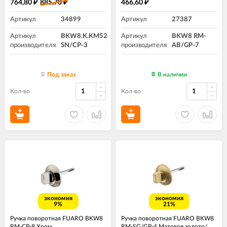
764,80
885,70
466,60
₽
₽
₽
Артикул
34899
Артикул
27387
Артикул
BKW8.K.KM52
Артикул
BKW8 RM-
производителя
SN/CP-3
производителя
AB/GP-7
Под заказ
В наличии
Кол-во
Кол-во
экономия
экономия
9%
21%
Ручка поворотная FUARO BKW8
Ручка поворотная FUARO BKW8
RM-CP-8 Хром
RM-SG/GP-4 Матовое золото/