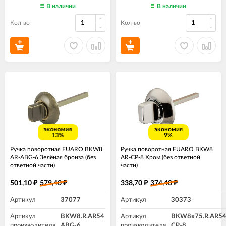
В наличии
В наличии
Кол-во
Кол-во
экономия
экономия
13%
9%
Ручка поворотная FUARO BKW8
Ручка поворотная FUARO BKW8
AR-ABG-6 Зелёная бронза (без
AR-CP-8 Хром (без ответной
ответной части)
части)
501,10
579,40
338,70
374,40
₽
₽
₽
₽
Артикул
37077
Артикул
30373
Артикул
BKW8.R.AR54
Артикул
BKW8x75.R.AR5
производителя
ABG-6
производителя
CP-8