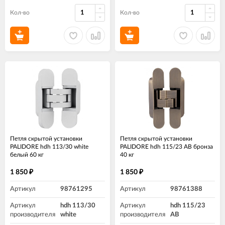
Кол-во
Кол-во
Петля скрытой установки
Петля скрытой установки
PALIDORE hdh 113/30 white
PALIDORE hdh 115/23 AB бронза
белый 60 кг
40 кг
1 850
1 850
₽
₽
Артикул
98761295
Артикул
98761388
Артикул
hdh 113/30
Артикул
hdh 115/23
производителя
white
производителя
AB