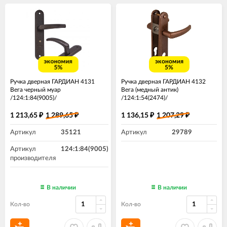
экономия
экономия
5%
5%
Ручка дверная ГАРДИАН 4131
Ручка дверная ГАРДИАН 4132
Вега черный муар
Вега (медный антик)
/124:1:84(9005)/
/124:1:54(2474)/
1 213,65
1 289,65
1 136,15
1 207,29
₽
₽
₽
₽
Артикул
35121
Артикул
29789
Артикул
124:1:84(9005)
производителя
В наличии
В наличии
Кол-во
Кол-во