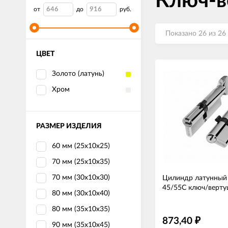
Ключ-в
от
до
руб.
Показано 26 из 26
ЦВЕТ
Золото (латунь)
Хром
РАЗМЕР ИЗДЕЛИЯ
60 мм (25x10x25)
70 мм (25x10x35)
70 мм (30x10x30)
Цилиндр латунный
45/55С ключ/верту
80 мм (30x10x40)
80 мм (35x10x35)
873,40
₽
90 мм (35x10x45)