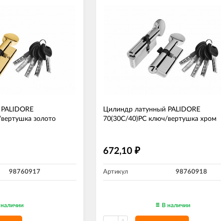
 PALIDORE
Цилиндр латунный PALIDORE
/вертушка золото
70(30C/40)РС ключ/вертушка хром
672,10
₽
98760917
Артикул
98760918
 наличии
В наличии