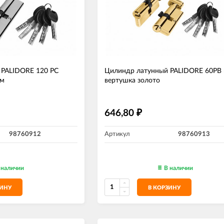
 PALIDORE 120 РС
Цилиндр латунный PALIDORE 60РВ 
ом
вертушка золото
646,80
₽
98760912
Артикул
98760913
 наличии
В наличии
ЗИНУ
В КОРЗИНУ