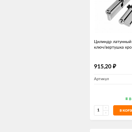
Цилиндр латунный
ключ/вертушка хр
915,20
₽
Артикул
В
В КОР