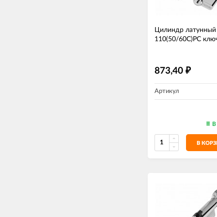
Цилиндр латунный
110(50/60С)РС клю
873,40
₽
Артикул
В
В КОР