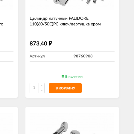
Цилиндр латунный PALIDORE
то
110(60/50С)РС ключ/вертушка хром
873,40
₽
Артикул
98760908
В наличии
В КОРЗИНУ