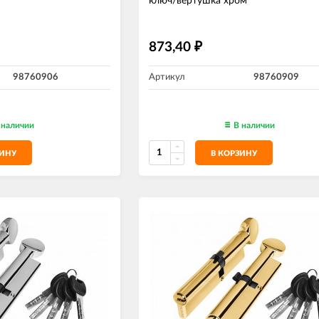
ключ/вертушка хром
873,40
₽
98760906
Артикул
98760909
 наличии
В наличии
ЗИНУ
В КОРЗИНУ