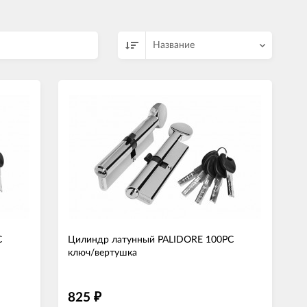
Название
C
Цилиндр латунный PALIDORE 100PC
ключ/вертушка
825
₽