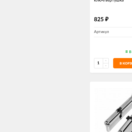
ключ/вертушка
825
₽
Артикул
В
В КОР