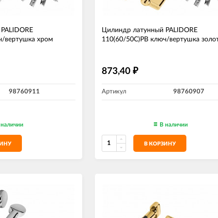
 PALIDORE
Цилиндр латунный PALIDORE
ч/вертушка хром
110(60/50С)РВ ключ/вертушка золо
873,40
₽
98760911
Артикул
98760907
 наличии
В наличии
ЗИНУ
В КОРЗИНУ