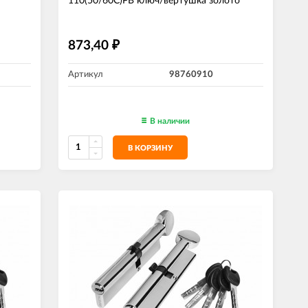
110(50/60С)РВ ключ/вертушка золото
873,40
₽
Артикул
98760910
В наличии
В КОРЗИНУ