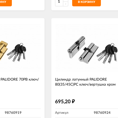
ЗИНУ
В КОРЗИНУ
 PALIDORE 70РВ ключ/
Цилиндр латунный PALIDORE
80(35/45С)РС ключ/вертушка хром
695,20
₽
98760919
Артикул
98760924