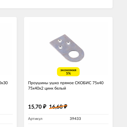
экономия
5%
0х30
Проушины ушко прямое СКОБИС 75х40
75х40х2 цинк белый
15,70
16,68
₽
₽
Артикул
39433