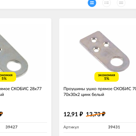
ономия
экономия
5%
5%
ямое СКОБИС 28х77
Проушины ушко прямое СКОБИС 7
ый
70х30х2 цинк белый
12,91
13,73
₽
₽
₽
39427
Артикул
39431