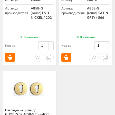
Артикул
28682
Артикул
28678
Артикул
A858-G
Артикул
A858-G
производителя
(round) PVD
производителя
(round) SATIN
NICKEL / 202
GREY / 566
В наличии
В наличии
Кол-во
Кол-во
Накладка на цилиндр
GHOBESTIR A858-G (round) ST