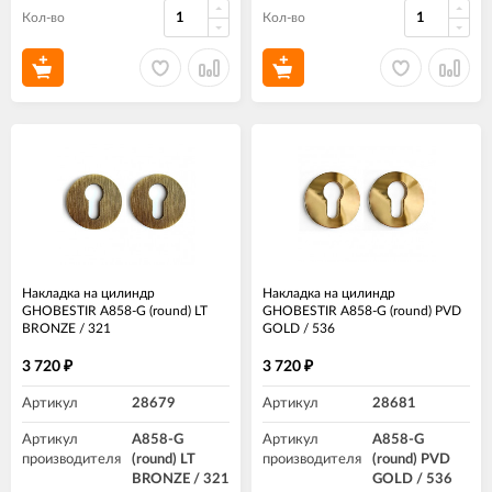
Кол-во
Кол-во
Накладка на цилиндр
Накладка на цилиндр
GHOBESTIR A858-G (round) LT
GHOBESTIR A858-G (round) PVD
BRONZE / 321
GOLD / 536
3 720
3 720
₽
₽
Артикул
28679
Артикул
28681
Артикул
A858-G
Артикул
A858-G
производителя
(round) LT
производителя
(round) PVD
BRONZE / 321
GOLD / 536