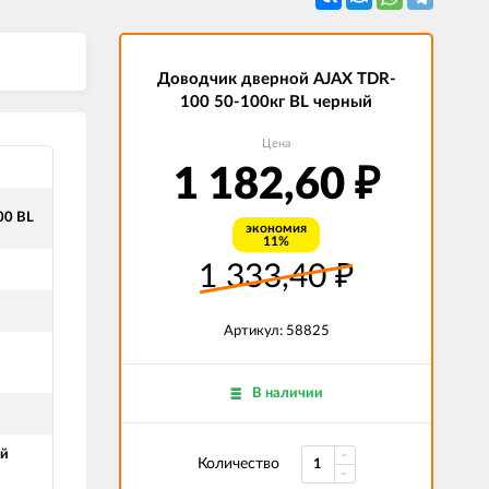
Доводчик дверной AJAX TDR-
100 50-100кг BL черный
Цена
1 182,60
₽
00 BL
экономия
11%
1 333,40
₽
Артикул: 58825
В наличии
ой
Количество