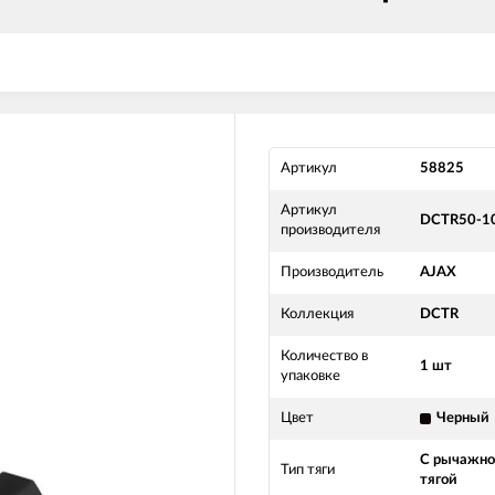
Артикул
58825
Артикул
DCTR50-1
производителя
Производитель
AJAX
Коллекция
DCTR
Количество в
1 шт
упаковке
Цвет
Черный
С рычажн
Тип тяги
тягой