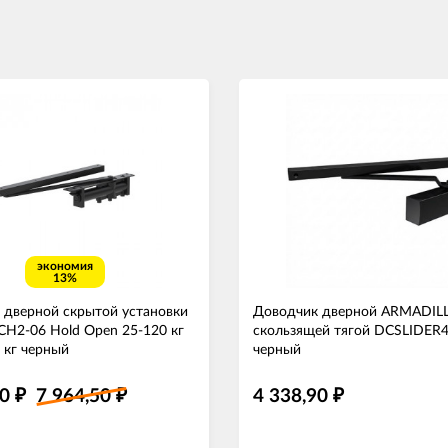
экономия
13%
 дверной скрытой установки
Доводчик дверной ARMADIL
H2-06 Hold Open 25-120 кг
скользящей тягой DCSLIDER4
 кг черный
черный
90
7 964,50
4 338,90
₽
₽
₽