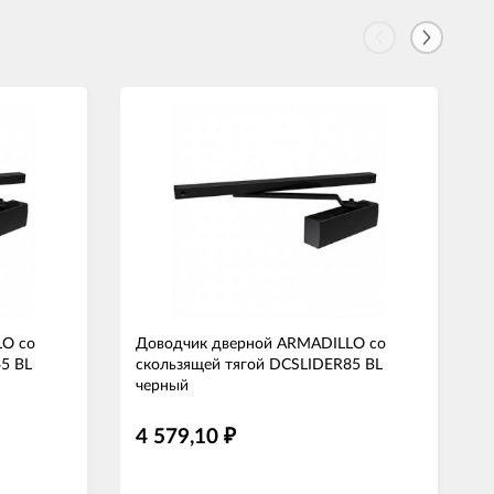
LO со
Доводчик дверной ARMADILLO со
5 BL
скользящей тягой DCSLIDER85 BL
черный
4 579,10
₽