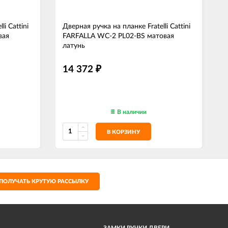
i Cattini
Дверная ручка на планке Fratelli Cattini
Д
вая
FARFALLA WC-2 PL02-BS матовая
латунь
14 372
₽
В наличии
В КОРЗИНУ
ПОЛУЧАТЬ КРУТУЮ РАССЫЛКУ