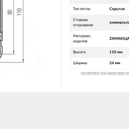
Тип петли
Скрытая
Сторона
универсал
открывания
Материал
ZAMAK(Ц
изделия
Высота
110 мм
Ширина
24 мм
посмотреть все характеристи