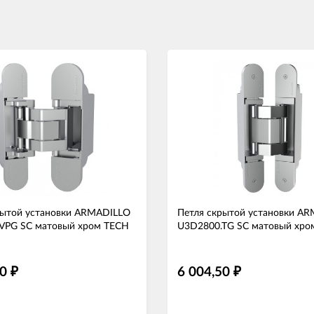
рытой установки ARMADILLO
Петля скрытой установки A
VPG SC матовый хром TECH
U3D2800.TG SC матовый хро
20
6 004,50
₽
₽