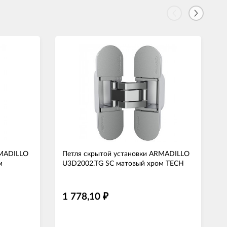
RMADILLO
Петля скрытой установки ARMADILLO
м
U3D2002.TG SC матовый хром TECH
1 778,10
₽