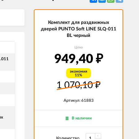
Комплект для раздвижных
дверей PUNTO Soft LINE SLQ-011
BL черный
Цена
949,40
₽
.011
экономия
11%
1 070,10
₽
Артикул: 61883
ых
В наличии
Количество