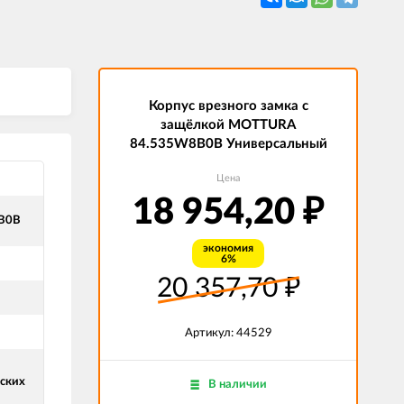
Корпус врезного замка с
защёлкой MOTTURA
84.535W8B0B Универсальный
Цена
18 954,20
₽
B0B
экономия
6%
20 357,70
₽
Артикул: 44529
ских
В наличии