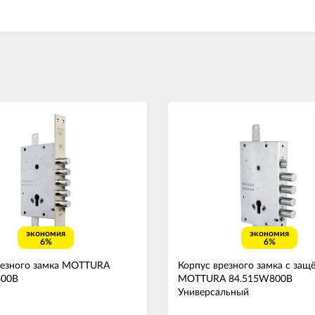
экономия
экономия
6%
6%
резного замка MOTTURA
Корпус врезного замка с защ
800B
MOTTURA 84.515W800B
Универсальный