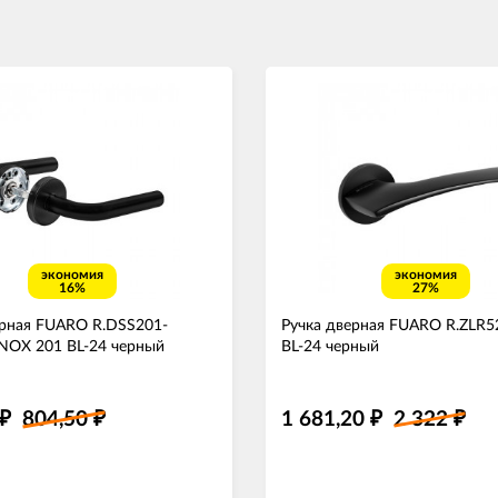
экономия
экономия
16%
27%
ерная FUARO R.DSS201-
Ручка дверная FUARO R.ZLR
INOX 201 BL-24 черный
BL-24 черный
804,50
1 681,20
2 322
₽
₽
₽
₽