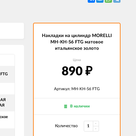
Накладки на цилиндр MORELLI
MH-KH-S6 FTG матовое
итальянское золото
Цена
890
₽
 FTG
Артикул: MH-KH-S6 FTG
НАЯ
АЯ
В наличии
ское
Количество