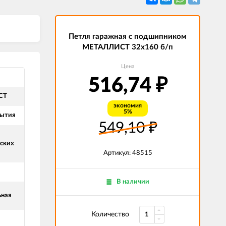
Петля гаражная с подшипником
МЕТАЛЛИСТ 32x160 б/п
Цена
516,74
₽
СТ
экономия
5%
рытия
549,10
₽
ских
Артикул: 48515
В наличии
ьная
Количество