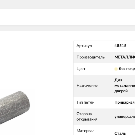
Артикул
48515
Производитель
МЕТАЛЛИ
Цвет
без пок
Для
Назначение
металличе
дверей
Тип петли
Приварная
Сторона
универсал
открывания
Материал
Сталь