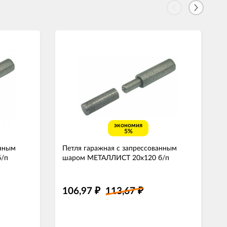
экономия
5%
анным
Петля гаражная с запрессованным
/п
шаром МЕТАЛЛИСТ 20х120 б/п
106,97
113,67
₽
₽