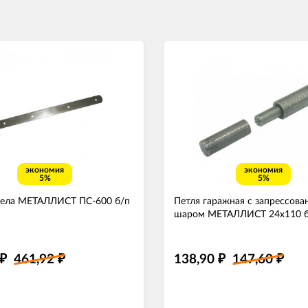
экономия
экономия
5%
5%
рела МЕТАЛЛИСТ ПС-600 б/п
Петля гаражная с запрессов
шаром МЕТАЛЛИСТ 24х110 б
461,92
138,90
147,60
₽
₽
₽
₽