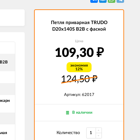
Петля приварная TRUDO
D20x140S B2B с фаской
Цена
109,30
₽
 B2B
экономия
12%
124,50
₽
Артикул: 62017
ожарн
В наличии
Количество
ьная