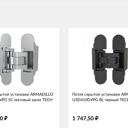
рытой установки ARMADILLO
Петля скрытой установки A
VPG SC матовый хром TECH
U3D4100.VPG BL черный TEC
20
1 747,50
₽
₽