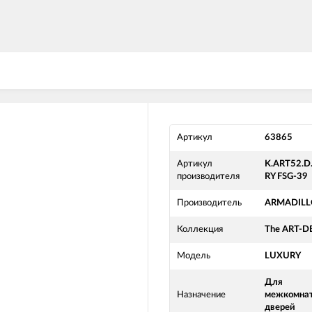
Артикул
63865
Артикул
K.ART52.D
производителя
RY FSG-39
Производитель
ARMADIL
Коллекция
The ART-
Модель
LUXURY
Для
Назначение
межкомна
дверей