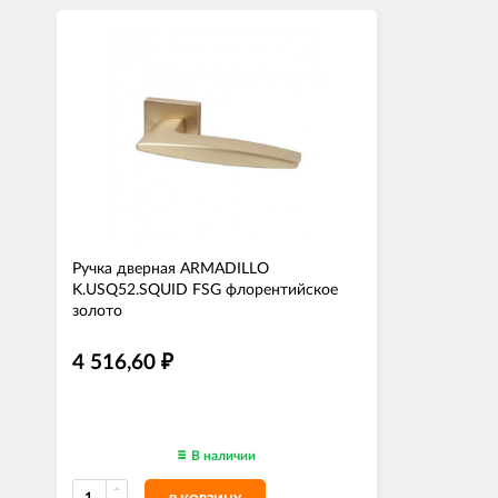
Ручка дверная ARMADILLO
K.USQ52.SQUID FSG флорентийское
золото
4 516,60
₽
В наличии