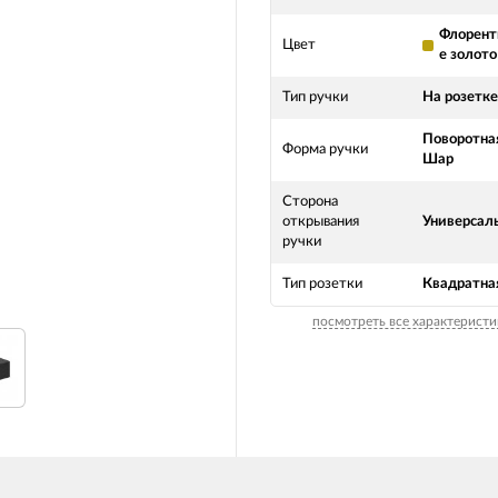
Флорент
Цвет
е золото
Тип ручки
На розетке
Поворотная
Форма ручки
Шар
Сторона
открывания
Универсал
ручки
Тип розетки
Квадратна
посмотреть все характеристи