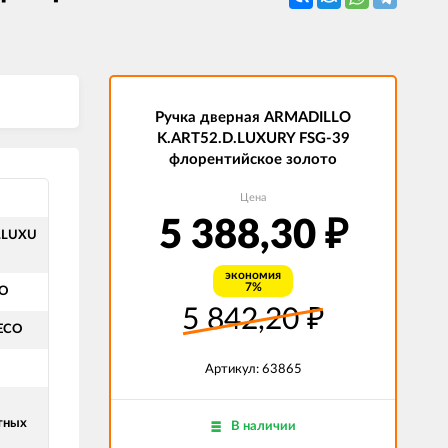
Ручка дверная ARMADILLO
K.ART52.D.LUXURY FSG-39
флорентийское золото
Цена
5 388,30
₽
.LUXU
экономия
7%
LO
5 842,20
₽
DECO
Артикул: 63865
тных
В наличии