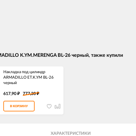
MADILLO K.YM.MERENGA BL-26 черный, также купили
Накладка под цилиндр
ARMADILLO ET.K.YM BL-26
черный
617,90
777,30
₽
₽
В КОРЗИНУ
ХАРАКТЕРИСТИКИ