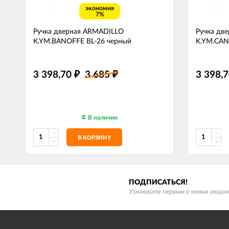
экономия
7%
Ручка дверная ARMADILLO
Ручка дв
K.YM.BANOFFE BL-26 черный
K.YM.CAN
3 398,70
3 685
3 398,
₽
₽
В наличии
В КОРЗИНУ
ПОДПИСАТЬСЯ!
Узнавайте первым о новых акциях