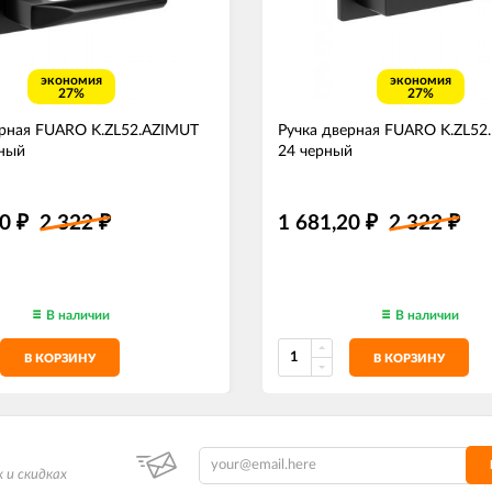
экономия
экономия
27%
27%
ерная FUARO K.ZL52.AZIMUT
Ручка дверная FUARO K.ZL52.
рный
24 черный
20
2 322
1 681,20
2 322
₽
₽
₽
₽
В наличии
В наличии
В КОРЗИНУ
В КОРЗИНУ
 и скидках