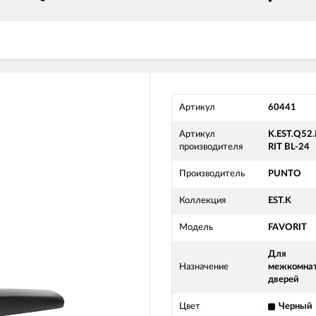
Артикул
60441
Артикул
K.EST.Q52
производителя
RIT BL-24
Производитель
PUNTO
Коллекция
EST.K
Модель
FAVORIT
Для
Назначение
межкомна
дверей
Цвет
Черный