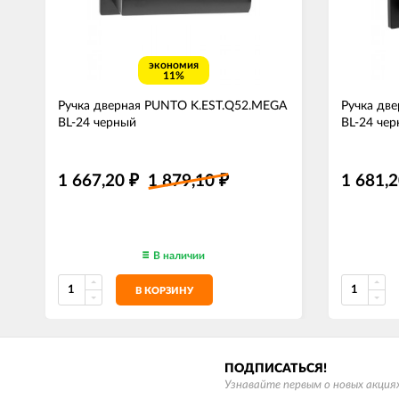
экономия
11%
Ручка дверная PUNTO K.EST.Q52.MEGA
Ручка дв
BL-24 черный
BL-24 че
1 667,20
1 879,10
1 681,
₽
₽
В наличии
В КОРЗИНУ
ПОДПИСАТЬСЯ!
Узнавайте первым о новых акциях