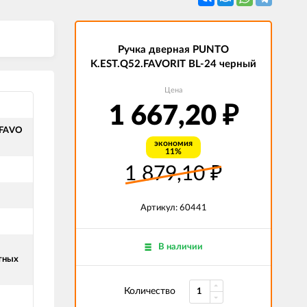
Ручка дверная PUNTO
K.EST.Q52.FAVORIT BL-24 черный
Цена
1 667,20
₽
.FAVO
экономия
11%
1 879,10
₽
Артикул: 60441
В наличии
тных
Количество