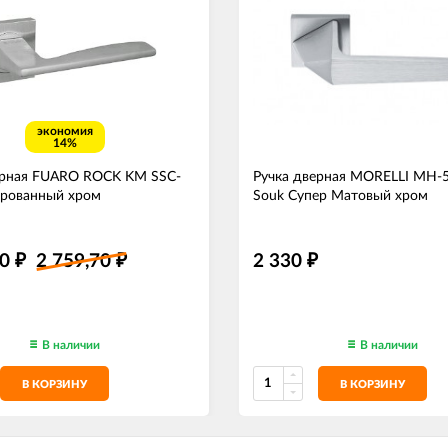
экономия
14%
ерная FUARO ROCK KM SSC-
Ручка дверная MORELLI MH-5
ированный хром
Souk Супер Матовый хром
20
2 759,70
2 330
₽
₽
₽
В наличии
В наличии
В КОРЗИНУ
В КОРЗИНУ