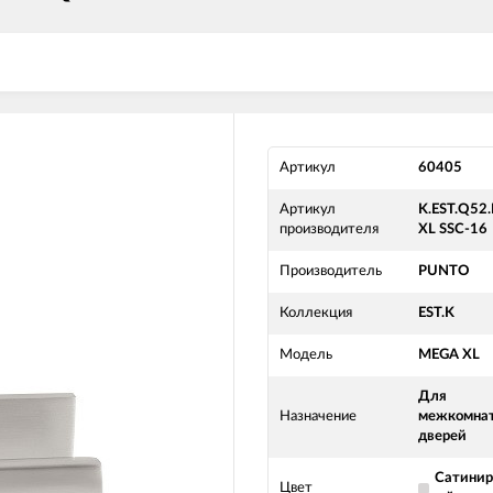
Артикул
60405
Артикул
K.EST.Q52
производителя
XL SSC-16
Производитель
PUNTO
Коллекция
EST.K
Модель
MEGA XL
Для
Назначение
межкомна
дверей
Сатинир
Цвет