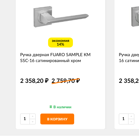
экономия
14%
Ручка дверная FUARO SAMPLE KM
Ручка дв
SSC-16 сатинированный хром
16 сатин
2 358,20
2 759,70
2 358,
₽
₽
В наличии
В КОРЗИНУ