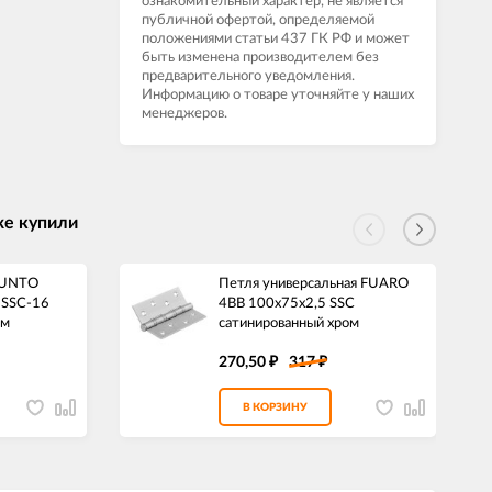
ознакомительный характер, не является
публичной офертой, определяемой
положениями статьи 437 ГК РФ и может
быть изменена производителем без
предварительного уведомления.
Информацию о товаре уточняйте у наших
менеджеров.
же купили
PUNTO
Петля универсальная FUARO
 SSC-16
4BB 100x75x2,5 SSC
ом
сатинированный хром
270,50
317
₽
₽
В КОРЗИНУ