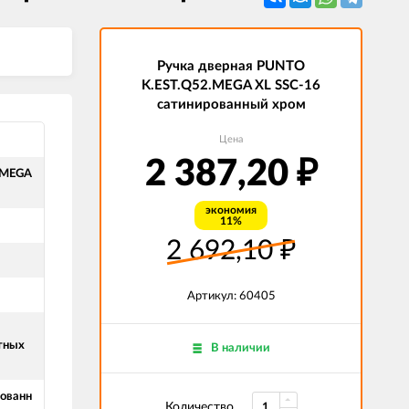
Ручка дверная PUNTO
K.EST.Q52.MEGA XL SSC-16
сатинированный хром
Цена
2 387,20
₽
.MEGA
экономия
11%
2 692,10
₽
Артикул: 60405
тных
В наличии
ованн
Количество