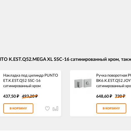
NTO K.EST.Q52.MEGA XL SSC-16 сатинированный хром, так
Накладка под цилиндр PUNTO
Ручка поворотная 
ET.K.EST.Q52 SSC-16
BK6.K.EST.Q52.JOY
сатинированный хром
сатинированный хр
437,50
493,20
648,60
730
₽
₽
₽
₽
В КОРЗИНУ
В КОРЗИНУ