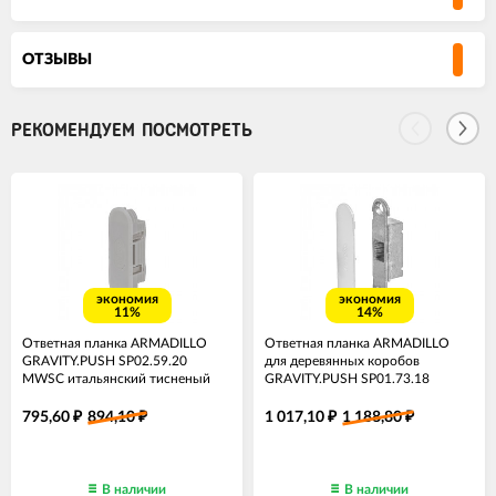
ОТЗЫВЫ
РЕКОМЕНДУЕМ ПОСМОТРЕТЬ
экономия
экономия
11%
14%
Ответная планка ARMADILLO
Ответная планка ARMADILLO
GRAVITY.PUSH SP02.59.20
для деревянных коробов
MWSC итальянский тисненый
GRAVITY.PUSH SP01.73.18
MWSC итальянский тисненый
795,60
894,10
1 017,10
1 188,80
₽
₽
₽
₽
В наличии
В наличии