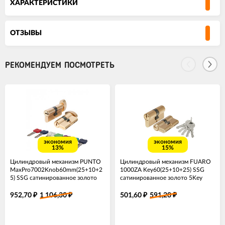
ХАРАКТЕРИСТИКИ
ОТЗЫВЫ
РЕКОМЕНДУЕМ ПОСМОТРЕТЬ
экономия
экономия
13%
15%
Цилиндровый механизм PUNTO
Цилиндровый механизм FUARO
MaxPro7002Knob60mm(25+10+2
1000ZA Key60(25+10+25) SSG
5) SSG сатинированное золото
сатинированное золото 5Key
7key с вертушкой
952,70
1 106,30
501,60
591,20
₽
₽
₽
₽