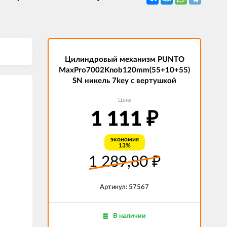
Цилиндровый механизм PUNTO
MaxPro7002Knob120mm(55+10+55)
SN никель 7key с вертушкой
Цена
1 111
₽
экономия
13%
1 289,80
₽
Артикул: 57567
В наличии