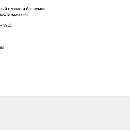
орый плавно и бесшумно
после нажатия.
у WC).
GB