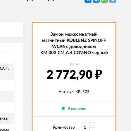
Замок межкомнатный
магнитный KOBLENZ SPINOFF
WC96 с доводчиком
KM.003.CM.A.4.COV.NO черный
Цена
.A.4.
2 772,90
₽
Артикул: KBL575
В наличии
екты
Количество
еская