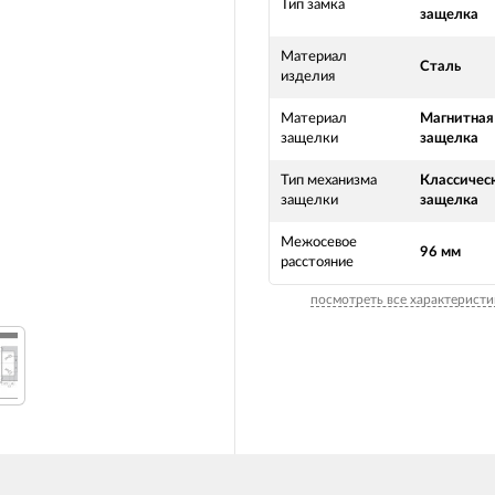
Тип замка
защелка
Материал
Сталь
изделия
Материал
Магнитная
защелки
защелка
Тип механизма
Классичес
защелки
защелка
Межосевое
96 мм
расстояние
посмотреть все характеристи