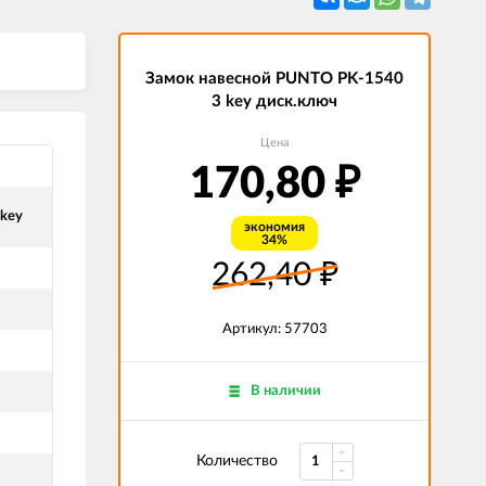
Замок навесной PUNTO PK-1540
3 key диск.ключ
Цена
170,80
₽
 key
экономия
34%
262,40
₽
Артикул: 57703
В наличии
Количество