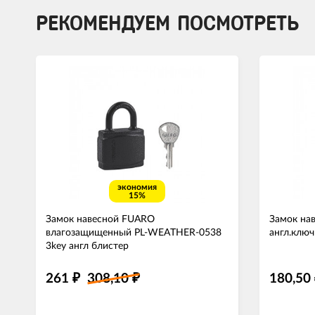
РЕКОМЕНДУЕМ ПОСМОТРЕТЬ
экономия
15%
Замок навесной FUARO
Замок на
влагозащищенный PL-WEATHER-0538
англ.ключ
3key англ блистер
261
308,10
180,50
₽
₽