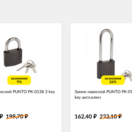
экономия
экономия
9%
26%
весной PUNTO PK-0138 3 key
Замок навесной PUNTO PK-01
key англ.ключ
199,70
162,40
222,10
₽
₽
₽
₽