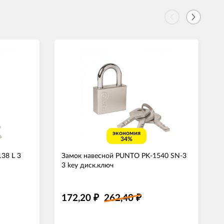
экономия
34%
38 L 3
Замок навесной PUNTO PK-1540 SN-3
3 key диск.ключ
172,20
262,40
₽
₽