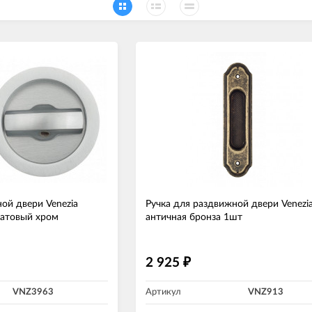
ой двери Venezia
Ручка для раздвижной двери Venezi
матовый хром
античная бронза 1шт
2 925
₽
VNZ3963
Артикул
VNZ913