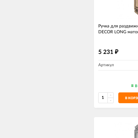
Ручка для раздвижн
DECOR LONG матов
5 231
₽
Артикул
В
В КОР