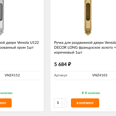
ой двери Venezia U122
Ручка для раздвижной двери Venezi
рованный хром 1шт
DECOR LONG французское золото +
коричневый 1шт
5 684
₽
VNZ4152
Артикул
VNZ4103
 наличии
В наличии
ЗИНУ
В КОРЗИНУ