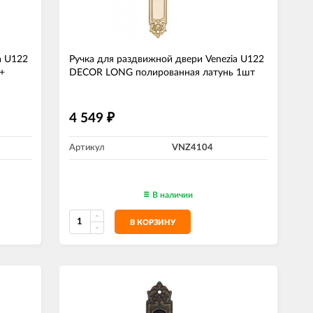
a U122
Ручка для раздвижной двери Venezia U122
+
DECOR LONG полированная латунь 1шт
4 549
₽
Артикул
VNZ4104
В наличии
В КОРЗИНУ