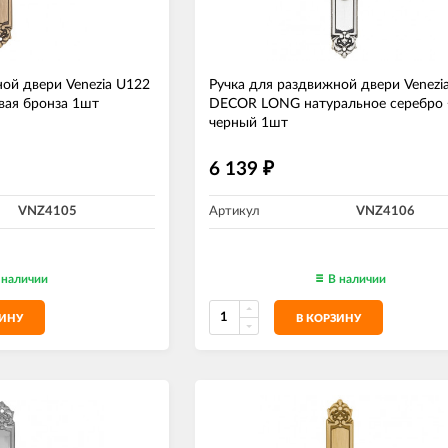
ой двери Venezia U122
Ручка для раздвижной двери Venezi
ая бронза 1шт
DECOR LONG натуральное серебро 
черный 1шт
6 139
₽
VNZ4105
Артикул
VNZ4106
 наличии
В наличии
ЗИНУ
В КОРЗИНУ