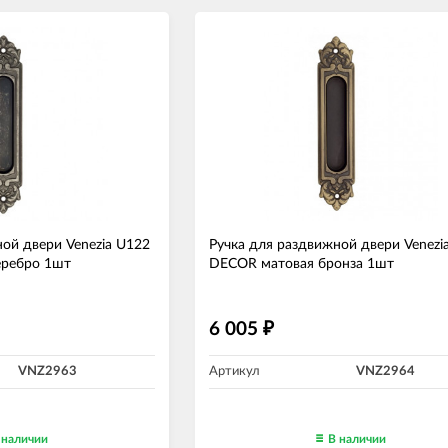
ой двери Venezia U122
Ручка для раздвижной двери Venezi
еребро 1шт
DECOR матовая бронза 1шт
6 005
₽
VNZ2963
Артикул
VNZ2964
 наличии
В наличии