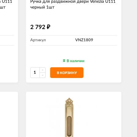
a U111
Ручка для раздвижной двери Venezia U111
1шт
черный 1шт
2 792
₽
Артикул
VNZ1809
В наличии
В КОРЗИНУ