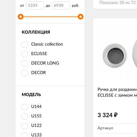
Показано 30 из 72
от
до
руб.
КОЛЛЕКЦИЯ
Classic collection
ECLISSE
DECOR LONG
DECOR
Ручка для раздвижн
МОДЕЛЬ
ECLISSE с замком 
U144
3 324
₽
U155
U122
Артикул
U133