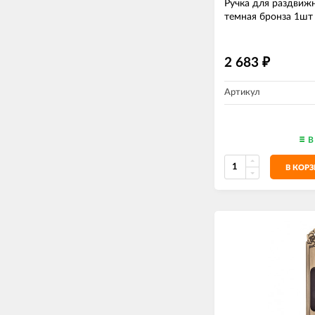
Ручка для раздвижн
темная бронза 1шт
2 683
₽
Артикул
В
В КОР