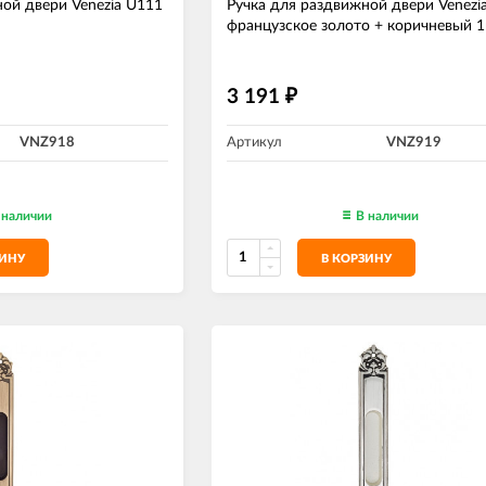
ой двери Venezia U111
Ручка для раздвижной двери Venezi
французское золото + коричневый 
3 191
₽
VNZ918
Артикул
VNZ919
 наличии
В наличии
ЗИНУ
В КОРЗИНУ