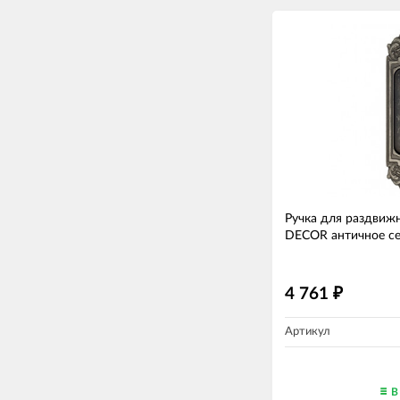
Ручка для раздвижн
DECOR античное с
4 761
₽
Артикул
В