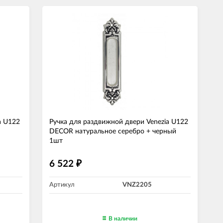
a U122
Ручка для раздвижной двери Venezia U122
DECOR натуральное серебро + черный
1шт
6 522
₽
Артикул
VNZ2205
В наличии