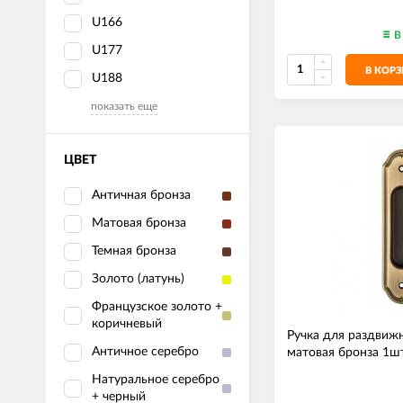
U166
В
U177
В КОР
U188
показать еще
ЦВЕТ
Античная бронза
Матовая бронза
Темная бронза
Золото (латунь)
Французское золото +
коричневый
Ручка для раздвижн
Античное серебро
матовая бронза 1ш
Натуральное серебро
+ черный