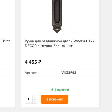
a U122
Ручка для раздвижной двери Venezia U122
DECOR античная бронза 1шт
4 455
₽
Артикул
VNZ2962
В наличии
В КОРЗИНУ