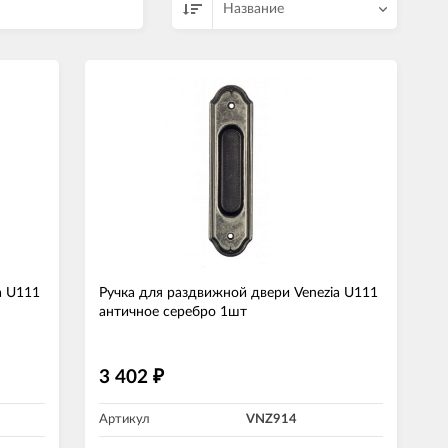
Название
a U111
Ручка для раздвижной двери Venezia U111
античное серебро 1шт
3 402
₽
Артикул
VNZ914