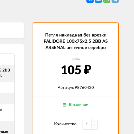
Петля накладная без врезки
PALIDORE 100х75х2,5 2ВВ AS
ARSENAL античное серебро
Цена
105
₽
5 2ВВ
AL
Артикул: 98760420
В наличии
е
Количество
тных