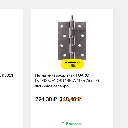
экономия
15%
 CRS011
Петля универсальная FUARO
IN4400U/A OS (4BB/A 100x75x2,5)
античное серебро
294,30
348,40
₽
₽
В наличии