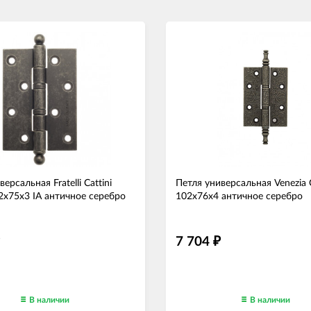
ерсальная Fratelli Cattini
Петля универсальная Venezia
2x75x3 IA античное серебро
102x76x4 античное серебро
7 704
₽
В наличии
В наличии