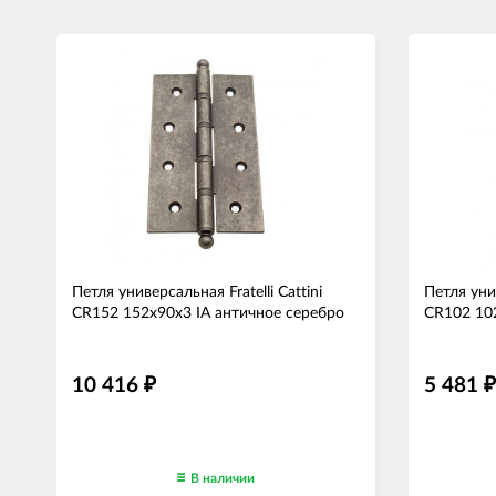
Петля универсальная Fratelli Cattini
Петля унив
CR152 152x90x3 IA античное серебро
CR102 10
10 416
5 481
₽
₽
В наличии