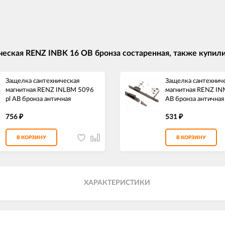
ческая RENZ INBK 16 OB бронза состаренная, также купил
Защелка сантехническая
Защелка сантехнич
магнитная RENZ INLBM 5096
магнитная RENZ IN
pl AB бронза античная
AB бронза античная
756
531
₽
₽
В КОРЗИНУ
В КОРЗИНУ
ХАРАКТЕРИСТИКИ