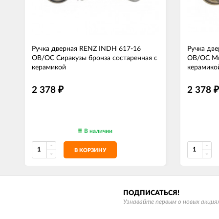
Ручка дверная RENZ INDH 617-16
Ручка дв
OB/OC Сиракузы бронза состаренная с
OB/OC Ми
керамикой
керамико
2 378
2 378
₽
₽
В наличии
В КОРЗИНУ
ПОДПИСАТЬСЯ!
Узнавайте первым о новых акциях