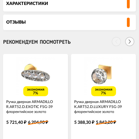
ХАРАКТЕРИСТИКИ
ОТЗЫВЫ
РЕКОМЕНДУЕМ ПОСМОТРЕТЬ
экономия
экономия
7%
7%
Ручка дверная ARMADILLO
Ручка дверная ARMADILLO
R.ART52.D.EXOTIC FSG-39
K.ART52.D.LUXURY FSG-39
флорентийское золото
флорентийское золото
5 721,40
6 204,90
5 388,30
5 842,20
₽
₽
₽
₽