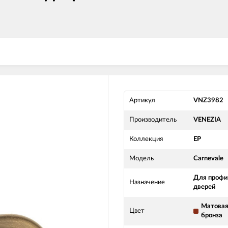
Артикул
VNZ3982
Производитель
VENEZIA
Коллекция
EP
Модель
Carnevale
Для проф
Назначение
дверей
Матова
Цвет
бронза