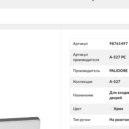
Артикул
98761497
Артикул
A-527 PC
производителя
Производитель
PALIDORE
Коллекция
A-527
Для входн
Назначение
дверей
Цвет
Хром
Тип ручки
На розетке