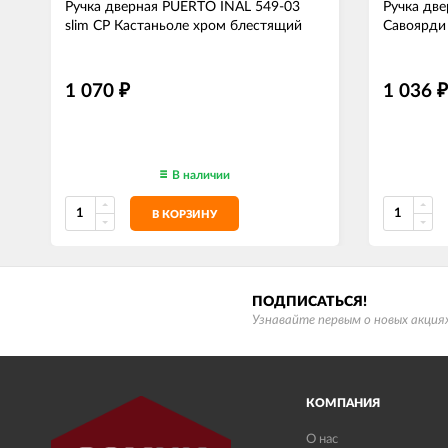
Ручка дверная PUERTO INAL 549-03
Ручка дв
slim CP Кастаньоле хром блестящий
Савоярди
1 070
1 036
₽
₽
В наличии
В КОРЗИНУ
ПОДПИСАТЬСЯ!
Узнавайте первым о новых акциях
КОМПАНИЯ
О нас